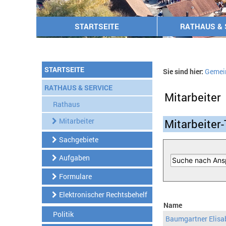
STARTSEITE
RATHAUS & 
STARTSEITE
Sie sind hier:
Gemei
RATHAUS & SERVICE
Mitarbeiter
Rathaus
Mitarbeiter
Mitarbeiter-
Sachgebiete
Aufgaben
Formulare
Elektronischer Rechtsbehelf
Name
Politik
Baumgartner Elisa