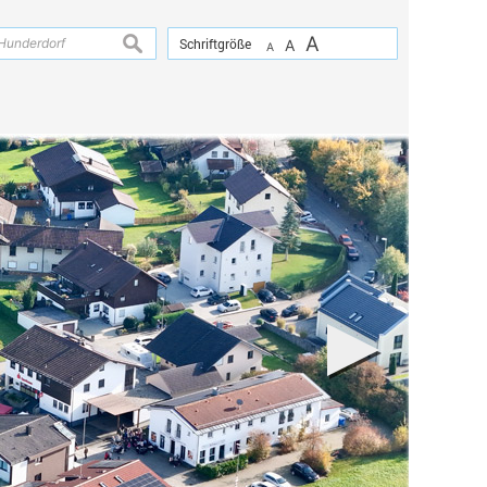
A
suchen
Schriftgröße
A
A