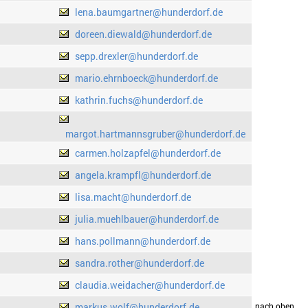
lena.baumgartner@hunderdorf.de
doreen.diewald@hunderdorf.de
sepp.drexler@hunderdorf.de
mario.ehrnboeck@hunderdorf.de
kathrin.fuchs@hunderdorf.de
margot.hartmannsgruber@hunderdorf.de
carmen.holzapfel@hunderdorf.de
angela.krampfl@hunderdorf.de
lisa.macht@hunderdorf.de
julia.muehlbauer@hunderdorf.de
hans.pollmann@hunderdorf.de
sandra.rother@hunderdorf.de
claudia.weidacher@hunderdorf.de
markus.wolf@hunderdorf.de
drucken
nach oben