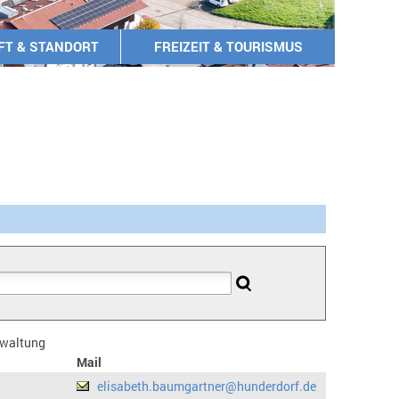
FT & STANDORT
FREIZEIT & TOURISMUS
erwaltung
Mail
elisabeth.baumgartner@hunderdorf.de