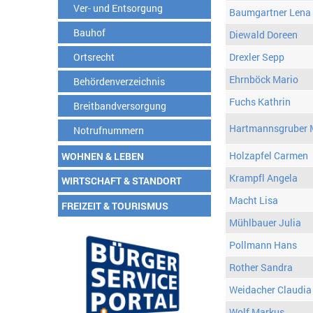
Ver- und Entsorgung
Baumgartner Lena
Bauhof
Diewald Doreen
Ortsrecht
Drexler Sepp
Ehrnböck Mario
Behördenverzeichnis
Fuchs Kathrin
Breitbandversorgung
Hartmannsgruber 
Notrufnummern
Holzapfel Carmen
WOHNEN & LEBEN
Krampfl Angela
WIRTSCHAFT & STANDORT
Macht Lisa
FREIZEIT & TOURISMUS
Mühlbauer Julia
Pollmann Hans
Rother Sandra
Weidacher Claudia
Wolf Markus