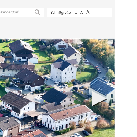
A
suchen
Schriftgröße
A
A