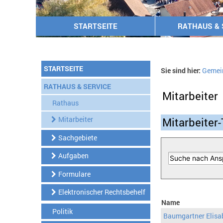
STARTSEITE
RATHAUS & 
STARTSEITE
Sie sind hier:
Gemei
RATHAUS & SERVICE
Mitarbeiter
Rathaus
Mitarbeiter
Mitarbeiter-
Sachgebiete
Aufgaben
Formulare
Elektronischer Rechtsbehelf
Name
Politik
Baumgartner Elisa