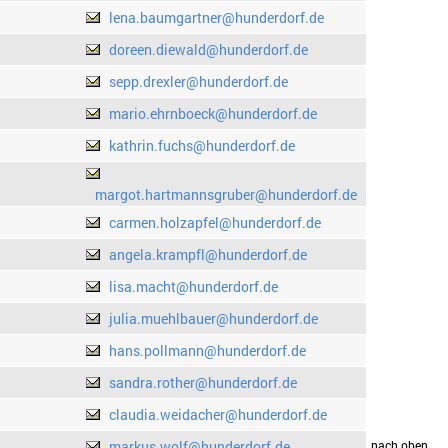
lena.baumgartner@hunderdorf.de
doreen.diewald@hunderdorf.de
sepp.drexler@hunderdorf.de
mario.ehrnboeck@hunderdorf.de
kathrin.fuchs@hunderdorf.de
margot.hartmannsgruber@hunderdorf.de
carmen.holzapfel@hunderdorf.de
angela.krampfl@hunderdorf.de
lisa.macht@hunderdorf.de
julia.muehlbauer@hunderdorf.de
hans.pollmann@hunderdorf.de
sandra.rother@hunderdorf.de
claudia.weidacher@hunderdorf.de
markus.wolf@hunderdorf.de
drucken
nach oben