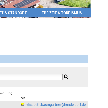
FT & STANDORT
FREIZEIT & TOURISMUS
erwaltung
Mail
elisabeth.baumgartner@hunderdorf.de