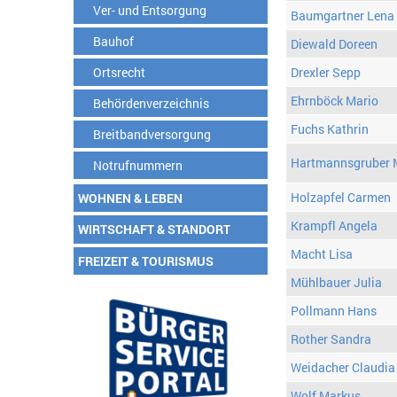
Ver- und Entsorgung
Baumgartner Lena
Bauhof
Diewald Doreen
Ortsrecht
Drexler Sepp
Ehrnböck Mario
Behördenverzeichnis
Fuchs Kathrin
Breitbandversorgung
Hartmannsgruber 
Notrufnummern
Holzapfel Carmen
WOHNEN & LEBEN
Krampfl Angela
WIRTSCHAFT & STANDORT
Macht Lisa
FREIZEIT & TOURISMUS
Mühlbauer Julia
Pollmann Hans
Rother Sandra
Weidacher Claudia
Wolf Markus