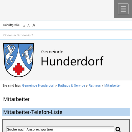
Zum Inhalt
,
zur Navigation
oder
zur Startseite
springen.
chließen
M
A
Schriftgröße
A
A
Sie sind hier:
Gemeinde Hunderdorf
>
Rathaus & Service
>
Rathaus
>
Mitarbeiter
Mitarbeiter
Mitarbeiter-Telefon-Liste