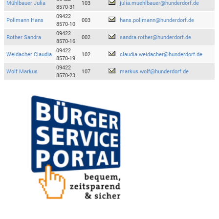
Mühlbauer Julia
103
julia.muehlbauer@hunderdorf.de
8570-31
09422
Pollmann Hans
003
hans.pollmann@hunderdorf.de
8570-10
09422
Rother Sandra
002
sandra.rother@hunderdorf.de
8570-16
09422
Weidacher Claudia
102
claudia.weidacher@hunderdorf.de
8570-19
09422
Wolf Markus
107
markus.wolf@hunderdorf.de
8570-23