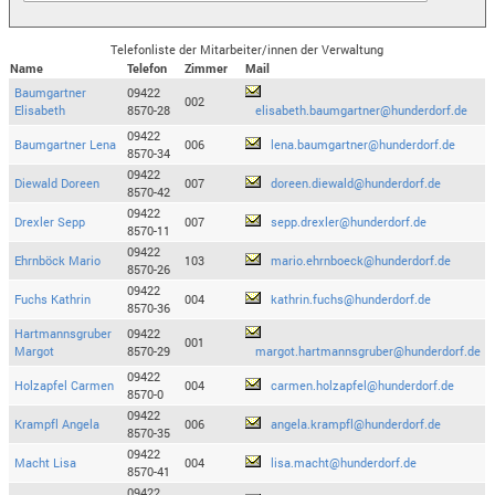
Telefonliste der Mitarbeiter/innen der Verwaltung
Name
Telefon
Zimmer
Mail
Baumgartner
09422
002
Elisabeth
8570-28
elisabeth.baumgartner@hunderdorf.de
09422
Baumgartner Lena
006
lena.baumgartner@hunderdorf.de
8570-34
09422
Diewald Doreen
007
doreen.diewald@hunderdorf.de
8570-42
09422
Drexler Sepp
007
sepp.drexler@hunderdorf.de
8570-11
09422
Ehrnböck Mario
103
mario.ehrnboeck@hunderdorf.de
8570-26
09422
Fuchs Kathrin
004
kathrin.fuchs@hunderdorf.de
8570-36
Hartmannsgruber
09422
001
Margot
8570-29
margot.hartmannsgruber@hunderdorf.de
09422
Holzapfel Carmen
004
carmen.holzapfel@hunderdorf.de
8570-0
09422
Krampfl Angela
006
angela.krampfl@hunderdorf.de
8570-35
09422
Macht Lisa
004
lisa.macht@hunderdorf.de
8570-41
09422