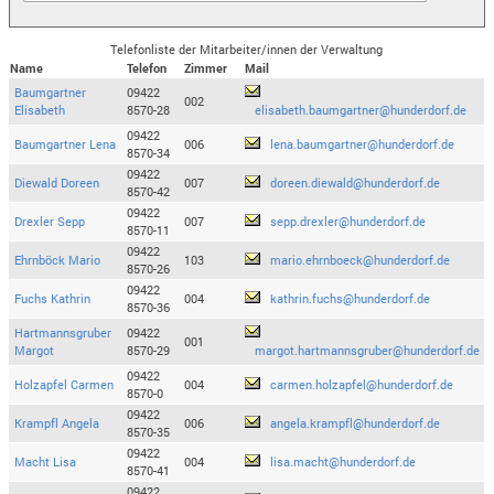
Telefonliste der Mitarbeiter/innen der Verwaltung
Name
Telefon
Zimmer
Mail
Baumgartner
09422
002
Elisabeth
8570-28
elisabeth.baumgartner@hunderdorf.de
09422
Baumgartner Lena
006
lena.baumgartner@hunderdorf.de
8570-34
09422
Diewald Doreen
007
doreen.diewald@hunderdorf.de
8570-42
09422
Drexler Sepp
007
sepp.drexler@hunderdorf.de
8570-11
09422
Ehrnböck Mario
103
mario.ehrnboeck@hunderdorf.de
8570-26
09422
Fuchs Kathrin
004
kathrin.fuchs@hunderdorf.de
8570-36
Hartmannsgruber
09422
001
Margot
8570-29
margot.hartmannsgruber@hunderdorf.de
09422
Holzapfel Carmen
004
carmen.holzapfel@hunderdorf.de
8570-0
09422
Krampfl Angela
006
angela.krampfl@hunderdorf.de
8570-35
09422
Macht Lisa
004
lisa.macht@hunderdorf.de
8570-41
09422