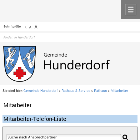
Zum Inhalt
,
zur Navigation
oder
zur Startseite
springen.
chließen
M
A
Schriftgröße
A
A
Sie sind hier:
Gemeinde Hunderdorf
>
Rathaus & Service
>
Rathaus
>
Mitarbeiter
Mitarbeiter
Mitarbeiter-Telefon-Liste