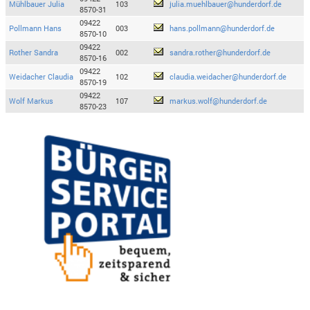
Mühlbauer Julia
103
julia.muehlbauer@hunderdorf.de
8570-31
09422
Pollmann Hans
003
hans.pollmann@hunderdorf.de
8570-10
09422
Rother Sandra
002
sandra.rother@hunderdorf.de
8570-16
09422
Weidacher Claudia
102
claudia.weidacher@hunderdorf.de
8570-19
09422
Wolf Markus
107
markus.wolf@hunderdorf.de
8570-23