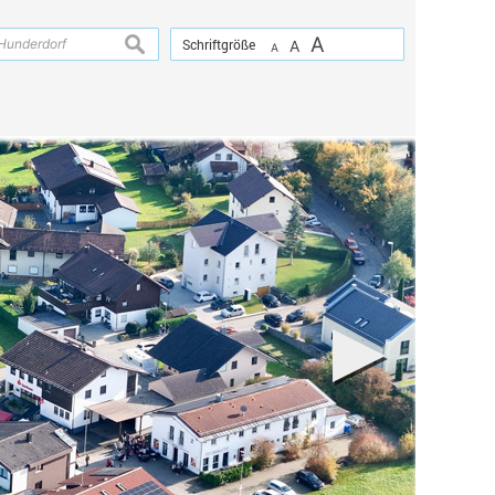
A
suchen
Schriftgröße
A
A