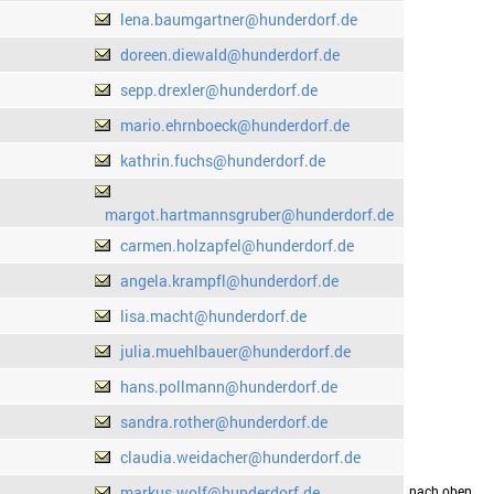
lena.baumgartner@hunderdorf.de
doreen.diewald@hunderdorf.de
sepp.drexler@hunderdorf.de
mario.ehrnboeck@hunderdorf.de
kathrin.fuchs@hunderdorf.de
margot.hartmannsgruber@hunderdorf.de
carmen.holzapfel@hunderdorf.de
angela.krampfl@hunderdorf.de
lisa.macht@hunderdorf.de
julia.muehlbauer@hunderdorf.de
hans.pollmann@hunderdorf.de
sandra.rother@hunderdorf.de
claudia.weidacher@hunderdorf.de
markus.wolf@hunderdorf.de
drucken
nach oben