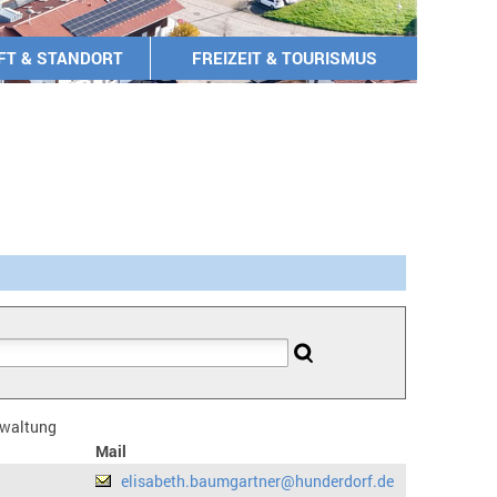
FT & STANDORT
FREIZEIT & TOURISMUS
erwaltung
Mail
elisabeth.baumgartner@hunderdorf.de