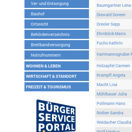
Ver- und Entsorgung
Baumgartner Lena
Bauhof
Diewald Doreen
Ortsrecht
Drexler Sepp
Ehrnböck Mario
Behördenverzeichnis
Fuchs Kathrin
Breitbandversorgung
Hartmannsgruber 
Notrufnummern
Holzapfel Carmen
WOHNEN & LEBEN
Krampfl Angela
WIRTSCHAFT & STANDORT
Macht Lisa
FREIZEIT & TOURISMUS
Mühlbauer Julia
Pollmann Hans
Rother Sandra
Weidacher Claudia
Wolf Markus