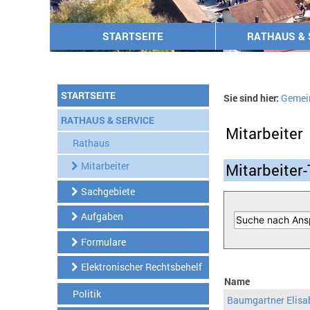
STARTSEITE
RATHAUS & 
STARTSEITE
Sie sind hier:
Gemei
RATHAUS & SERVICE
Mitarbeiter
Rathaus
Mitarbeiter
Mitarbeiter-
Sachgebiete
Aufgaben
Formulare
Elektronischer Rechtsbehelf
Name
Politik
Baumgartner Elisa