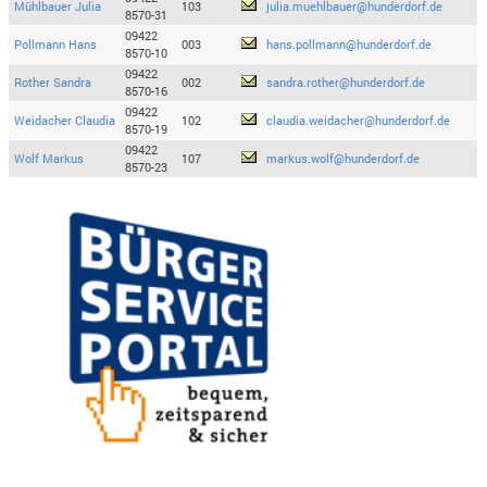
Mühlbauer Julia
103
julia.muehlbauer@hunderdorf.de
8570-31
09422
Pollmann Hans
003
hans.pollmann@hunderdorf.de
8570-10
09422
Rother Sandra
002
sandra.rother@hunderdorf.de
8570-16
09422
Weidacher Claudia
102
claudia.weidacher@hunderdorf.de
8570-19
09422
Wolf Markus
107
markus.wolf@hunderdorf.de
8570-23