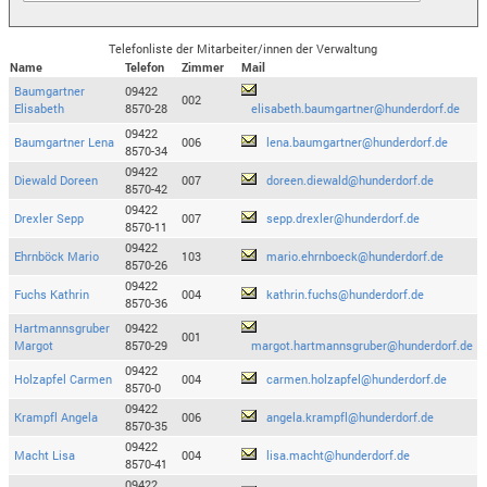
Telefonliste der Mitarbeiter/innen der Verwaltung
Name
Telefon
Zimmer
Mail
Baumgartner
09422
002
Elisabeth
8570-28
elisabeth.baumgartner@hunderdorf.de
09422
Baumgartner Lena
006
lena.baumgartner@hunderdorf.de
8570-34
09422
Diewald Doreen
007
doreen.diewald@hunderdorf.de
8570-42
09422
Drexler Sepp
007
sepp.drexler@hunderdorf.de
8570-11
09422
Ehrnböck Mario
103
mario.ehrnboeck@hunderdorf.de
8570-26
09422
Fuchs Kathrin
004
kathrin.fuchs@hunderdorf.de
8570-36
Hartmannsgruber
09422
001
Margot
8570-29
margot.hartmannsgruber@hunderdorf.de
09422
Holzapfel Carmen
004
carmen.holzapfel@hunderdorf.de
8570-0
09422
Krampfl Angela
006
angela.krampfl@hunderdorf.de
8570-35
09422
Macht Lisa
004
lisa.macht@hunderdorf.de
8570-41
09422