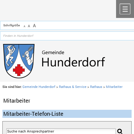
Zum Inhalt
,
zur Navigation
oder
zur Startseite
springen.
chließen
M
A
Schriftgröße
A
A
Sie sind hier:
Gemeinde Hunderdorf
>
Rathaus & Service
>
Rathaus
>
Mitarbeiter
Mitarbeiter
Mitarbeiter-Telefon-Liste