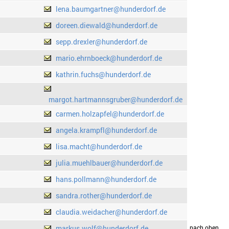
lena.baumgartner@hunderdorf.de
doreen.diewald@hunderdorf.de
sepp.drexler@hunderdorf.de
mario.ehrnboeck@hunderdorf.de
kathrin.fuchs@hunderdorf.de
margot.hartmannsgruber@hunderdorf.de
carmen.holzapfel@hunderdorf.de
angela.krampfl@hunderdorf.de
lisa.macht@hunderdorf.de
julia.muehlbauer@hunderdorf.de
hans.pollmann@hunderdorf.de
sandra.rother@hunderdorf.de
claudia.weidacher@hunderdorf.de
markus.wolf@hunderdorf.de
drucken
nach oben