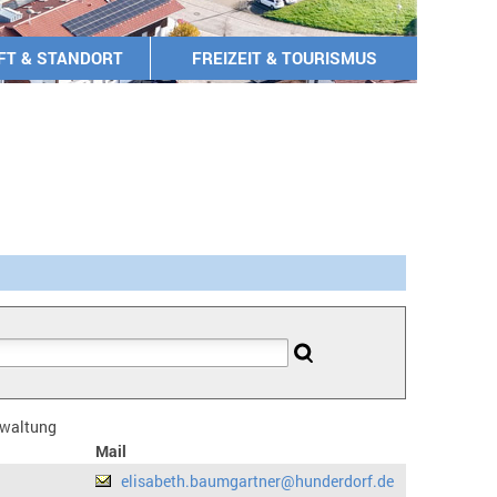
FT & STANDORT
FREIZEIT & TOURISMUS
erwaltung
Mail
elisabeth.baumgartner@hunderdorf.de