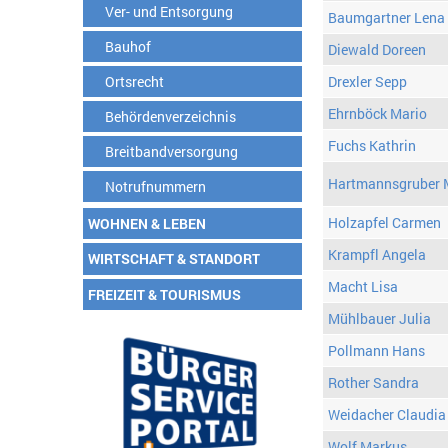
Ver- und Entsorgung
Baumgartner Lena
Bauhof
Diewald Doreen
Ortsrecht
Drexler Sepp
Ehrnböck Mario
Behördenverzeichnis
Fuchs Kathrin
Breitbandversorgung
Hartmannsgruber 
Notrufnummern
Holzapfel Carmen
WOHNEN & LEBEN
Krampfl Angela
WIRTSCHAFT & STANDORT
Macht Lisa
FREIZEIT & TOURISMUS
Mühlbauer Julia
Pollmann Hans
Rother Sandra
Weidacher Claudia
Wolf Markus