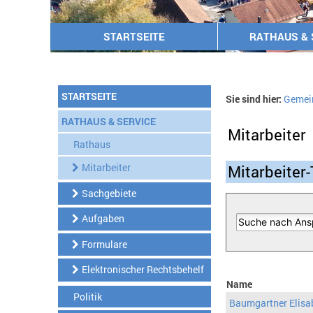
STARTSEITE
RATHAUS & 
STARTSEITE
Sie sind hier:
Gemei
RATHAUS & SERVICE
Mitarbeiter
Rathaus
Mitarbeiter
Mitarbeiter-
Sachgebiete
Aufgaben
Formulare
Elektronischer Rechtsbehelf
Name
Politik
Baumgartner Elisa