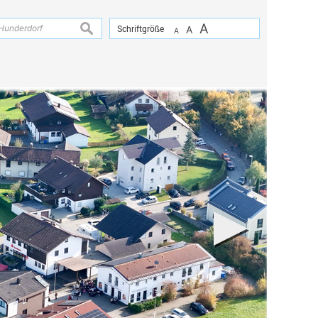
A
suchen
Schriftgröße
A
A