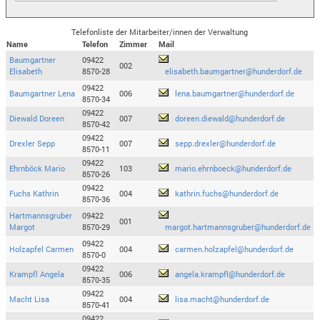
Telefonliste der Mitarbeiter/innen der Verwaltung
Name
Telefon
Zimmer
Mail
Baumgartner
09422
002
Elisabeth
8570-28
elisabeth.baumgartner@hunderdorf.de
09422
Baumgartner Lena
006
lena.baumgartner@hunderdorf.de
8570-34
09422
Diewald Doreen
007
doreen.diewald@hunderdorf.de
8570-42
09422
Drexler Sepp
007
sepp.drexler@hunderdorf.de
8570-11
09422
Ehrnböck Mario
103
mario.ehrnboeck@hunderdorf.de
8570-26
09422
Fuchs Kathrin
004
kathrin.fuchs@hunderdorf.de
8570-36
Hartmannsgruber
09422
001
Margot
8570-29
margot.hartmannsgruber@hunderdorf.de
09422
Holzapfel Carmen
004
carmen.holzapfel@hunderdorf.de
8570-0
09422
Krampfl Angela
006
angela.krampfl@hunderdorf.de
8570-35
09422
Macht Lisa
004
lisa.macht@hunderdorf.de
8570-41
09422