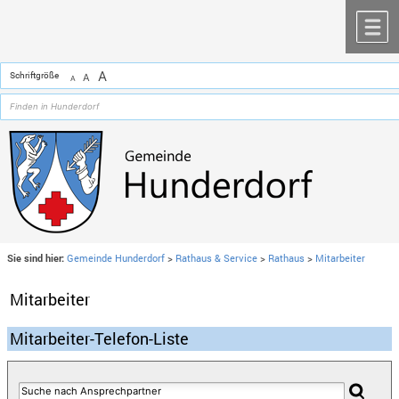
Zum Inhalt
,
zur Navigation
oder
zur Startseite
springen.
chließen
M
A
Schriftgröße
A
A
Sie sind hier:
Gemeinde Hunderdorf
>
Rathaus & Service
>
Rathaus
>
Mitarbeiter
Mitarbeiter
Mitarbeiter-Telefon-Liste