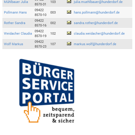
Mühlbauer Julia
103
julia.muehlbauer@hunderdorf.de
8570-31
09422
Pollmann Hans
003
hans.pollmann@hunderdorf.de
8570-10
09422
Rother Sandra
002
sandra.rother@hunderdorf.de
8570-16
09422
Weidacher Claudia
102
claudia.weidacher@hunderdorf.de
8570-19
09422
Wolf Markus
107
markus.wolf@hunderdorf.de
8570-23