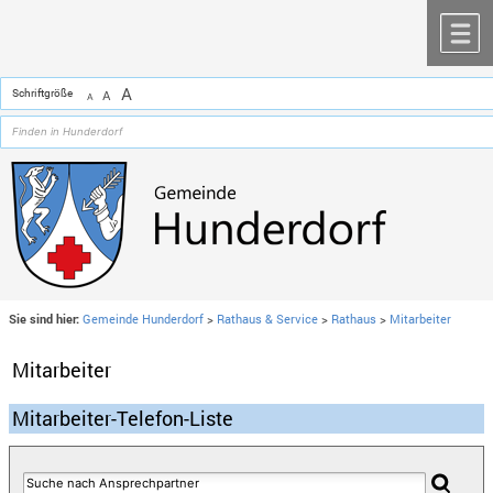
Zum Inhalt
,
zur Navigation
oder
zur Startseite
springen.
chließen
M
A
Schriftgröße
A
A
Sie sind hier:
Gemeinde Hunderdorf
>
Rathaus & Service
>
Rathaus
>
Mitarbeiter
Mitarbeiter
Mitarbeiter-Telefon-Liste