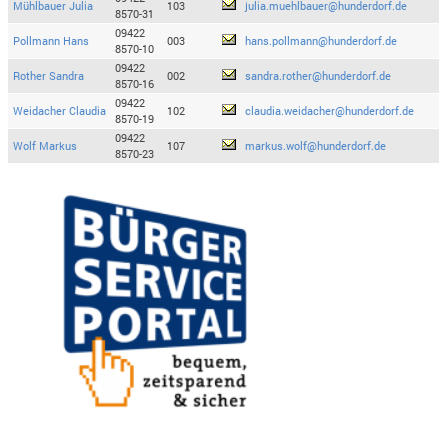
Mühlbauer Julia
103
julia.muehlbauer@hunderdorf.de
8570-31
09422
Pollmann Hans
003
hans.pollmann@hunderdorf.de
8570-10
09422
Rother Sandra
002
sandra.rother@hunderdorf.de
8570-16
09422
Weidacher Claudia
102
claudia.weidacher@hunderdorf.de
8570-19
09422
Wolf Markus
107
markus.wolf@hunderdorf.de
8570-23