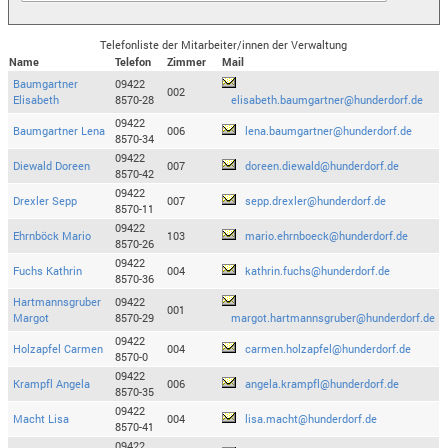
Telefonliste der Mitarbeiter/innen der Verwaltung
Name
Telefon
Zimmer
Mail
Baumgartner
09422
002
Elisabeth
8570-28
elisabeth.baumgartner@hunderdorf.de
09422
Baumgartner Lena
006
lena.baumgartner@hunderdorf.de
8570-34
09422
Diewald Doreen
007
doreen.diewald@hunderdorf.de
8570-42
09422
Drexler Sepp
007
sepp.drexler@hunderdorf.de
8570-11
09422
Ehrnböck Mario
103
mario.ehrnboeck@hunderdorf.de
8570-26
09422
Fuchs Kathrin
004
kathrin.fuchs@hunderdorf.de
8570-36
Hartmannsgruber
09422
001
Margot
8570-29
margot.hartmannsgruber@hunderdorf.de
09422
Holzapfel Carmen
004
carmen.holzapfel@hunderdorf.de
8570-0
09422
Krampfl Angela
006
angela.krampfl@hunderdorf.de
8570-35
09422
Macht Lisa
004
lisa.macht@hunderdorf.de
8570-41
09422