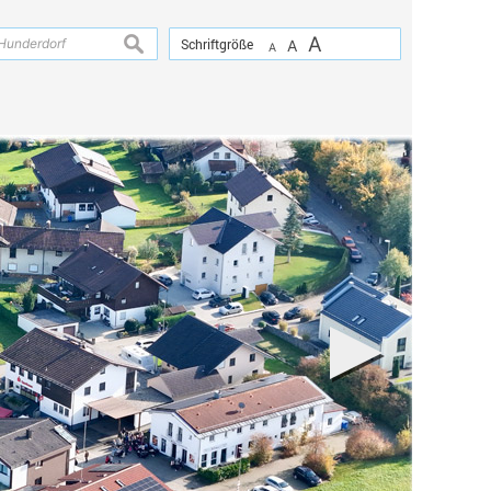
A
suchen
Schriftgröße
A
A