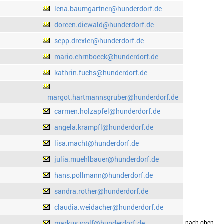
lena.baumgartner@hunderdorf.de
doreen.diewald@hunderdorf.de
sepp.drexler@hunderdorf.de
mario.ehrnboeck@hunderdorf.de
kathrin.fuchs@hunderdorf.de
margot.hartmannsgruber@hunderdorf.de
carmen.holzapfel@hunderdorf.de
angela.krampfl@hunderdorf.de
lisa.macht@hunderdorf.de
julia.muehlbauer@hunderdorf.de
hans.pollmann@hunderdorf.de
sandra.rother@hunderdorf.de
claudia.weidacher@hunderdorf.de
markus.wolf@hunderdorf.de
drucken
nach oben