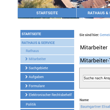
STARTSEITE
RATHAUS & 
STARTSEITE
Sie sind hier:
Gemei
RATHAUS & SERVICE
Mitarbeiter
Rathaus
Mitarbeiter
Mitarbeiter-
Sachgebiete
Aufgaben
Formulare
Elektronischer Rechtsbehelf
Name
Politik
Baumgartner Elisa