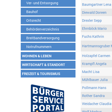
Ver- und Entsorgung
Baumgartner Lena
Bauhof
Diewald Doreen
Ortsrecht
Drexler Sepp
Ehrnböck Mario
Behördenverzeichnis
Fuchs Kathrin
Breitbandversorgung
Hartmannsgruber 
Notrufnummern
Holzapfel Carmen
WOHNEN & LEBEN
Krampfl Angela
WIRTSCHAFT & STANDORT
Macht Lisa
FREIZEIT & TOURISMUS
Mühlbauer Julia
Pollmann Hans
Rother Sandra
Weidacher Claudia
Wolf Markus