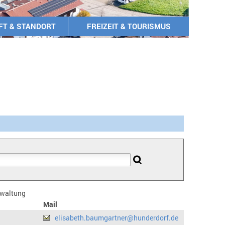
FT & STANDORT
FREIZEIT & TOURISMUS
erwaltung
Mail
elisabeth.baumgartner@hunderdorf.de