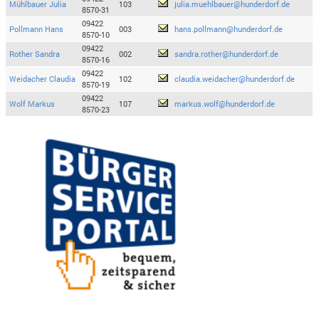
Mühlbauer Julia
103
julia.muehlbauer@hunderdorf.de
8570-31
09422
Pollmann Hans
003
hans.pollmann@hunderdorf.de
8570-10
09422
Rother Sandra
002
sandra.rother@hunderdorf.de
8570-16
09422
Weidacher Claudia
102
claudia.weidacher@hunderdorf.de
8570-19
09422
Wolf Markus
107
markus.wolf@hunderdorf.de
8570-23