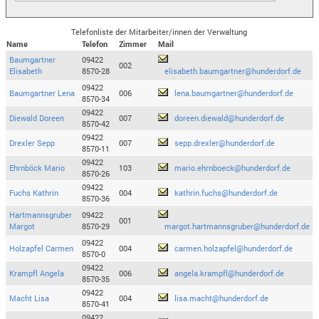
Telefonliste der Mitarbeiter/innen der Verwaltung
Name
Telefon
Zimmer
Mail
Baumgartner
09422
002
Elisabeth
8570-28
elisabeth.baumgartner@hunderdorf.de
09422
Baumgartner Lena
006
lena.baumgartner@hunderdorf.de
8570-34
09422
Diewald Doreen
007
doreen.diewald@hunderdorf.de
8570-42
09422
Drexler Sepp
007
sepp.drexler@hunderdorf.de
8570-11
09422
Ehrnböck Mario
103
mario.ehrnboeck@hunderdorf.de
8570-26
09422
Fuchs Kathrin
004
kathrin.fuchs@hunderdorf.de
8570-36
Hartmannsgruber
09422
001
Margot
8570-29
margot.hartmannsgruber@hunderdorf.de
09422
Holzapfel Carmen
004
carmen.holzapfel@hunderdorf.de
8570-0
09422
Krampfl Angela
006
angela.krampfl@hunderdorf.de
8570-35
09422
Macht Lisa
004
lisa.macht@hunderdorf.de
8570-41
09422