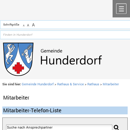
Zum Inhalt
,
zur Navigation
oder
zur Startseite
springen.
chließen
M
A
Schriftgröße
A
A
Sie sind hier:
Gemeinde Hunderdorf
>
Rathaus & Service
>
Rathaus
>
Mitarbeiter
Mitarbeiter
Mitarbeiter-Telefon-Liste