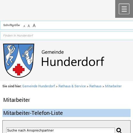
Zum Inhalt
,
zur Navigation
oder
zur Startseite
springen.
chließen
M
A
Schriftgröße
A
A
Sie sind hier:
Gemeinde Hunderdorf
>
Rathaus & Service
>
Rathaus
>
Mitarbeiter
Mitarbeiter
Mitarbeiter-Telefon-Liste