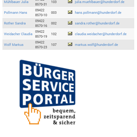
Mühlbauer Julia
103
julia.muehlbauer@hunderdorf.de
8570-31
09422
Pollmann Hans
003
hans.pollmann@hunderdorf.de
8570-10
09422
Rother Sandra
002
sandra.rother@hunderdorf.de
8570-16
09422
Weidacher Claudia
102
claudia.weidacher@hunderdorf.de
8570-19
09422
Wolf Markus
107
markus.wolf@hunderdorf.de
8570-23