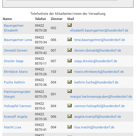
Telefonliste der Mitarbeiter/innen der Verwaltung
Name
Telefon
Zimmer
Mail
Baumgartner
09422
002
Elisabeth
8570-28
elisabeth.baumgartner@hunderdorf.de
09422
Baumgartner Lena
006
lena.baumgartner@hunderdorf.de
8570-34
09422
Diewald Doreen
007
doreen.diewald@hunderdorf.de
8570-42
09422
Drexler Sepp
007
sepp.drexler@hunderdorf.de
8570-11
09422
Ehrnböck Mario
103
mario.ehrnboeck@hunderdorf.de
8570-26
09422
Fuchs Kathrin
004
kathrin.fuchs@hunderdorf.de
8570-36
Hartmannsgruber
09422
001
Margot
8570-29
margot.hartmannsgruber@hunderdorf.de
09422
Holzapfel Carmen
004
carmen.holzapfel@hunderdorf.de
8570-0
09422
Krampfl Angela
006
angela.krampfl@hunderdorf.de
8570-35
09422
Macht Lisa
004
lisa.macht@hunderdorf.de
8570-41
09422