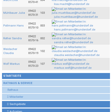
Macht Lisa
004
8570-41
lisa.macht@hunderdorf.de
09422
Mühlbauer Julia
103
8570-31
julia.muehlbauer@hunderdorf.de
09422
Pollmann Hans
003
8570-10
hans.pollmann@hunderdorf.de
09422
Rother Sandra
002
8570-16
sandra.rother@hunderdorf.de
Weidacher
09422
102
Claudia
8570-19
claudia.weidacher@hunderdorf.de
09422
Wolf Markus
107
8570-23
markus.wolf@hunderdorf.de
STARTSEITE
RATHAUS & SERVICE
Rathaus
Mitarbeiter
Sachgebiete
Aufgaben