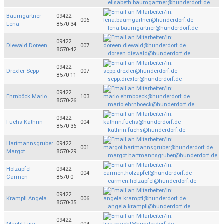
elisabeth.baumgartner@hunderdorf.de
Baumgartner
09422
006
Lena
8570-34
lena.baumgartner@hunderdorf.de
09422
Diewald Doreen
007
8570-42
doreen.diewald@hunderdorf.de
09422
Drexler Sepp
007
8570-11
sepp.drexler@hunderdorf.de
09422
Ehrnböck Mario
103
8570-26
mario.ehrnboeck@hunderdorf.de
09422
Fuchs Kathrin
004
8570-36
kathrin.fuchs@hunderdorf.de
Hartmannsgruber
09422
001
Margot
8570-29
margot.hartmannsgruber@hunderdorf.de
Holzapfel
09422
004
Carmen
8570-0
carmen.holzapfel@hunderdorf.de
09422
Krampfl Angela
006
8570-35
angela.krampfl@hunderdorf.de
09422