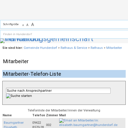
Zum Inhalt
,
zur Navigation
oder
zur Startseite
springen.
A
Schriftgröße
A
A
Sie sind hier:
Gemeinde Hunderdorf
>
Rathaus & Service
>
Rathaus
>
Mitarbeiter
Mitarbeiter
Mitarbeiter-Telefon-Liste
Telefonliste der Mitarbeiter/innen der Verwaltung
Name
Telefon
Zimmer
Mail
Baumgartner
09422
002
Elisabeth
8570-28