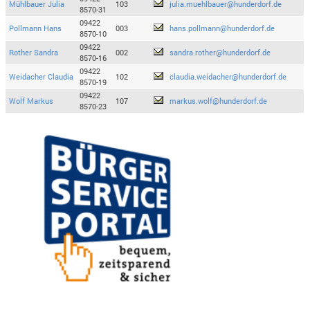
Mühlbauer Julia
103
julia.muehlbauer@hunderdorf.de
8570-31
09422
Pollmann Hans
003
hans.pollmann@hunderdorf.de
8570-10
09422
Rother Sandra
002
sandra.rother@hunderdorf.de
8570-16
09422
Weidacher Claudia
102
claudia.weidacher@hunderdorf.de
8570-19
09422
Wolf Markus
107
markus.wolf@hunderdorf.de
8570-23