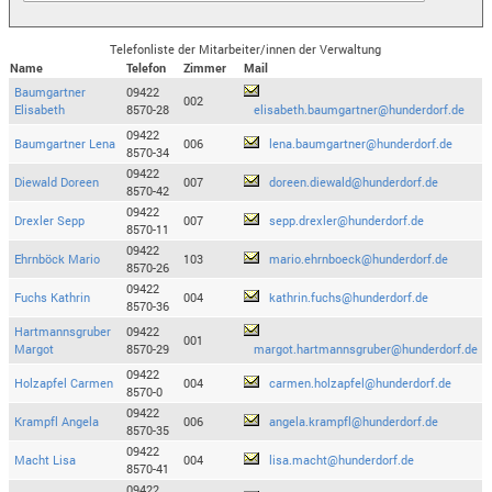
Telefonliste der Mitarbeiter/innen der Verwaltung
Name
Telefon
Zimmer
Mail
Baumgartner
09422
002
Elisabeth
8570-28
elisabeth.baumgartner@hunderdorf.de
09422
Baumgartner Lena
006
lena.baumgartner@hunderdorf.de
8570-34
09422
Diewald Doreen
007
doreen.diewald@hunderdorf.de
8570-42
09422
Drexler Sepp
007
sepp.drexler@hunderdorf.de
8570-11
09422
Ehrnböck Mario
103
mario.ehrnboeck@hunderdorf.de
8570-26
09422
Fuchs Kathrin
004
kathrin.fuchs@hunderdorf.de
8570-36
Hartmannsgruber
09422
001
Margot
8570-29
margot.hartmannsgruber@hunderdorf.de
09422
Holzapfel Carmen
004
carmen.holzapfel@hunderdorf.de
8570-0
09422
Krampfl Angela
006
angela.krampfl@hunderdorf.de
8570-35
09422
Macht Lisa
004
lisa.macht@hunderdorf.de
8570-41
09422