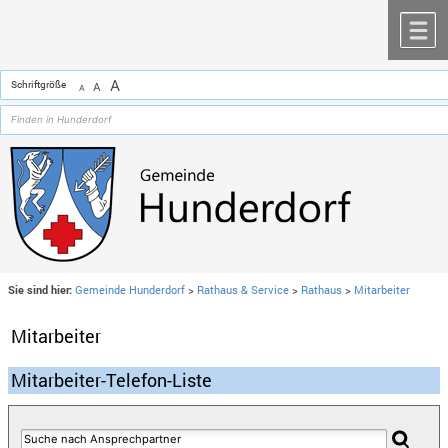
Zum Inhalt
,
zur Navigation
oder
zur Startseite
springen.
chließen
M
A
Schriftgröße
A
A
Sie sind hier:
Gemeinde Hunderdorf
>
Rathaus & Service
>
Rathaus
>
Mitarbeiter
Mitarbeiter
Mitarbeiter-Telefon-Liste