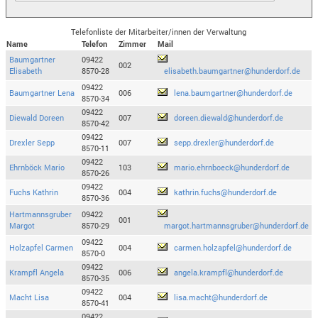
Telefonliste der Mitarbeiter/innen der Verwaltung
Name
Telefon
Zimmer
Mail
Baumgartner
09422
002
Elisabeth
8570-28
elisabeth.baumgartner@hunderdorf.de
09422
Baumgartner Lena
006
lena.baumgartner@hunderdorf.de
8570-34
09422
Diewald Doreen
007
doreen.diewald@hunderdorf.de
8570-42
09422
Drexler Sepp
007
sepp.drexler@hunderdorf.de
8570-11
09422
Ehrnböck Mario
103
mario.ehrnboeck@hunderdorf.de
8570-26
09422
Fuchs Kathrin
004
kathrin.fuchs@hunderdorf.de
8570-36
Hartmannsgruber
09422
001
Margot
8570-29
margot.hartmannsgruber@hunderdorf.de
09422
Holzapfel Carmen
004
carmen.holzapfel@hunderdorf.de
8570-0
09422
Krampfl Angela
006
angela.krampfl@hunderdorf.de
8570-35
09422
Macht Lisa
004
lisa.macht@hunderdorf.de
8570-41
09422