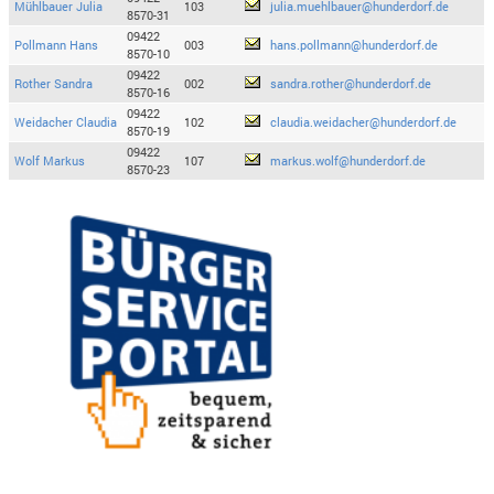
Mühlbauer Julia
103
julia.muehlbauer@hunderdorf.de
8570-31
09422
Pollmann Hans
003
hans.pollmann@hunderdorf.de
8570-10
09422
Rother Sandra
002
sandra.rother@hunderdorf.de
8570-16
09422
Weidacher Claudia
102
claudia.weidacher@hunderdorf.de
8570-19
09422
Wolf Markus
107
markus.wolf@hunderdorf.de
8570-23