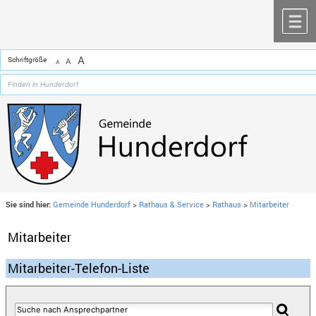
Zum Inhalt
,
zur Navigation
oder
zur Startseite
springen.
chließen
M
A
Schriftgröße
A
A
Sie sind hier:
Gemeinde Hunderdorf
>
Rathaus & Service
>
Rathaus
>
Mitarbeiter
Mitarbeiter
Mitarbeiter-Telefon-Liste