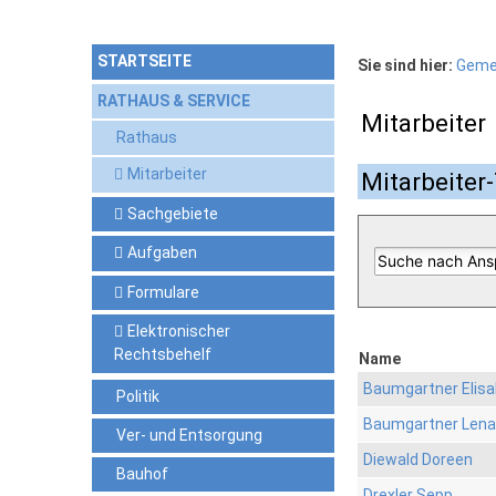
STARTSEITE
Sie sind hier:
Geme
RATHAUS & SERVICE
Mitarbeiter
Rathaus
Mitarbeiter
Mitarbeiter-
Sachgebiete
Aufgaben
Formulare
Elektronischer
Rechtsbehelf
Name
Baumgartner Elis
Politik
Baumgartner Lena
Ver- und Entsorgung
Diewald Doreen
Bauhof
Drexler Sepp