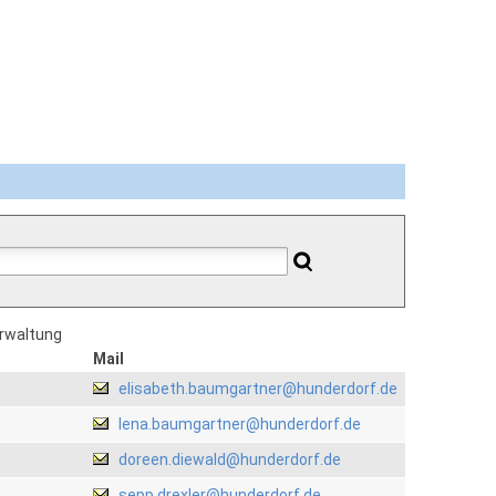
erwaltung
Mail
elisabeth.baumgartner@hunderdorf.de
lena.baumgartner@hunderdorf.de
doreen.diewald@hunderdorf.de
sepp.drexler@hunderdorf.de