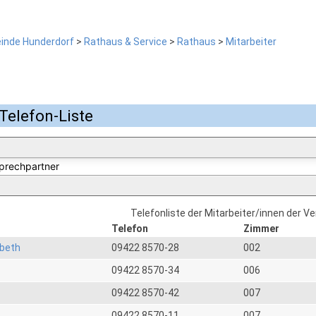
inde Hunderdorf
>
Rathaus & Service
>
Rathaus
>
Mitarbeiter
Telefon-Liste
Telefonliste der Mitarbeiter/innen der V
Telefon
Zimmer
abeth
09422 8570-28
002
09422 8570-34
006
09422 8570-42
007
09422 8570-11
007