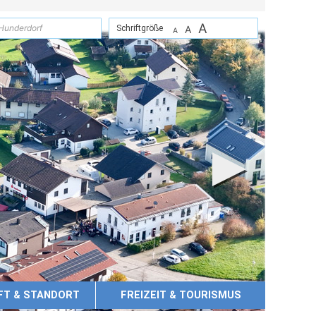
A
suchen
Schriftgröße
A
A
FT & STANDORT
FREIZEIT & TOURISMUS