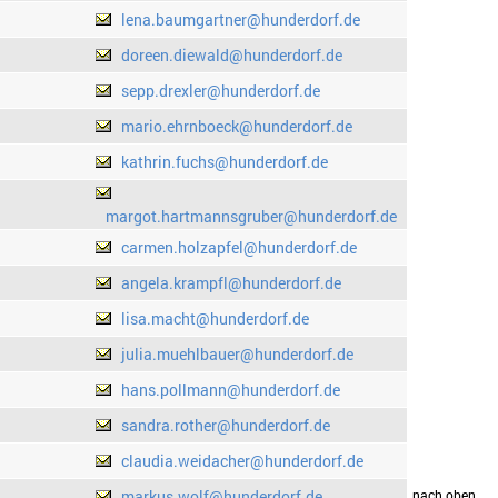
lena.baumgartner@hunderdorf.de
doreen.diewald@hunderdorf.de
sepp.drexler@hunderdorf.de
mario.ehrnboeck@hunderdorf.de
kathrin.fuchs@hunderdorf.de
margot.hartmannsgruber@hunderdorf.de
carmen.holzapfel@hunderdorf.de
angela.krampfl@hunderdorf.de
lisa.macht@hunderdorf.de
julia.muehlbauer@hunderdorf.de
hans.pollmann@hunderdorf.de
sandra.rother@hunderdorf.de
claudia.weidacher@hunderdorf.de
markus.wolf@hunderdorf.de
drucken
nach oben