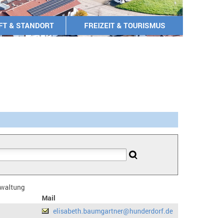
FT & STANDORT
FREIZEIT & TOURISMUS
erwaltung
Mail
elisabeth.baumgartner@hunderdorf.de