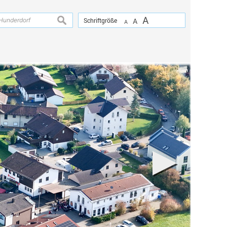
A
suchen
Schriftgröße
A
A