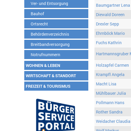
Ver- und Entsorgung
Baumgartner Lena
Bauhof
Diewald Doreen
Ortsrecht
Drexler Sepp
Ehrnböck Mario
Behördenverzeichnis
Fuchs Kathrin
Breitbandversorgung
Hartmannsgruber 
Notrufnummern
Holzapfel Carmen
WOHNEN & LEBEN
Krampfl Angela
WIRTSCHAFT & STANDORT
Macht Lisa
FREIZEIT & TOURISMUS
Mühlbauer Julia
Pollmann Hans
Rother Sandra
Weidacher Claudia
Wolf Markus