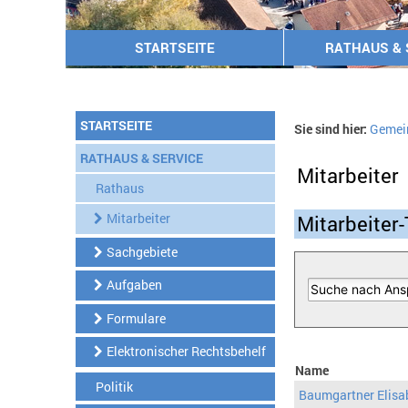
STARTSEITE
RATHAUS & 
STARTSEITE
Sie sind hier:
Gemei
RATHAUS & SERVICE
Mitarbeiter
Rathaus
Mitarbeiter
Mitarbeiter-
Sachgebiete
Aufgaben
Formulare
Elektronischer Rechtsbehelf
Name
Politik
Baumgartner Elisa