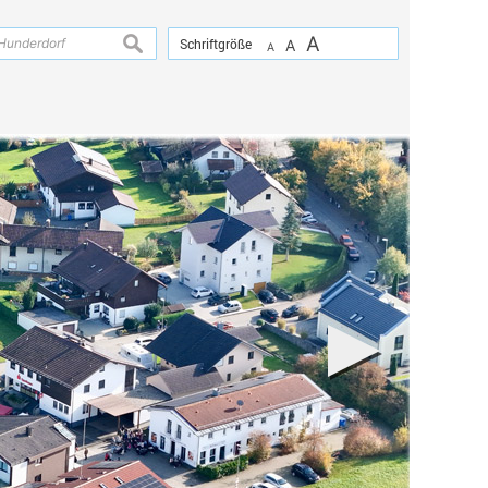
A
suchen
Schriftgröße
A
A