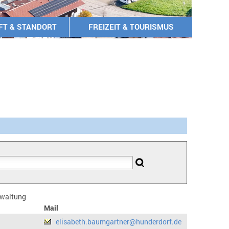
FT & STANDORT
FREIZEIT & TOURISMUS
erwaltung
Mail
elisabeth.baumgartner@hunderdorf.de