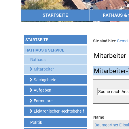
STARTSEITE
RATHAUS & 
STARTSEITE
Sie sind hier:
Gemei
RATHAUS & SERVICE
Mitarbeiter
Rathaus
Mitarbeiter
Mitarbeiter-
Sachgebiete
Aufgaben
Formulare
Elektronischer Rechtsbehelf
Name
Politik
Baumgartner Elisa