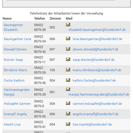
Telefonliste der Mitarbeiter/innen der Verwaltung
Name
Telefon
Zimmer
Mail
Baumgartner
09422
002
Elisabeth
8570-28
elisabeth.baumgartner@hunderdorf.de
09422
Baumgartner Lena
006
lena.baumgartner@hunderdorf.de
8570-34
09422
Diewald Doreen
007
doreen.diewald@hunderdorf.de
8570-42
09422
Drexler Sepp
007
sepp.drexler@hunderdorf.de
8570-11
09422
Ehrnböck Mario
103
mario.ehrnboeck@hunderdorf.de
8570-26
09422
Fuchs Kathrin
004
kathrin.fuchs@hunderdorf.de
8570-36
Hartmannsgruber
09422
001
Margot
8570-29
margot.hartmannsgruber@hunderdorf.de
09422
Holzapfel Carmen
004
carmen.holzapfel@hunderdorf.de
8570-0
09422
Krampfl Angela
006
angela.krampfl@hunderdorf.de
8570-35
09422
Macht Lisa
004
lisa.macht@hunderdorf.de
8570-41
09422