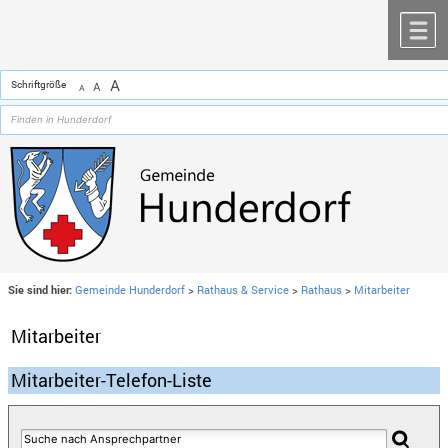
Zum Inhalt
,
zur Navigation
oder
zur Startseite
springen.
chließen
M
A
Schriftgröße
A
A
Sie sind hier:
Gemeinde Hunderdorf
>
Rathaus & Service
>
Rathaus
>
Mitarbeiter
Mitarbeiter
Mitarbeiter-Telefon-Liste