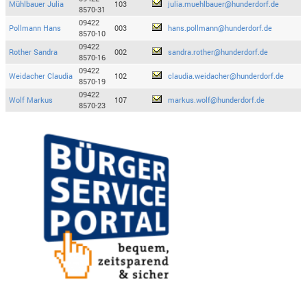
Mühlbauer Julia
103
julia.muehlbauer@hunderdorf.de
8570-31
09422
Pollmann Hans
003
hans.pollmann@hunderdorf.de
8570-10
09422
Rother Sandra
002
sandra.rother@hunderdorf.de
8570-16
09422
Weidacher Claudia
102
claudia.weidacher@hunderdorf.de
8570-19
09422
Wolf Markus
107
markus.wolf@hunderdorf.de
8570-23