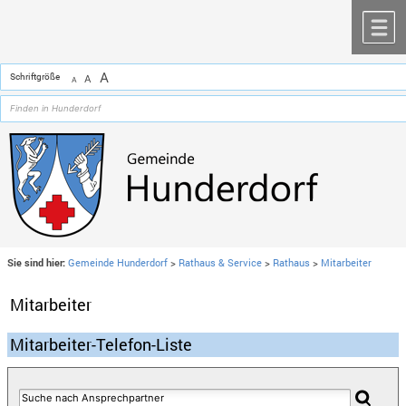
Zum Inhalt
,
zur Navigation
oder
zur Startseite
springen.
chließen
M
A
Schriftgröße
A
A
Sie sind hier:
Gemeinde Hunderdorf
>
Rathaus & Service
>
Rathaus
>
Mitarbeiter
Mitarbeiter
Mitarbeiter-Telefon-Liste