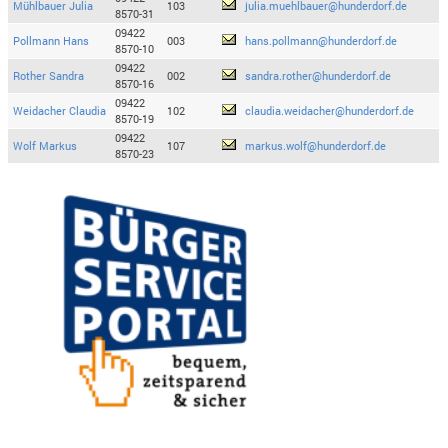
Mühlbauer Julia
103
julia.muehlbauer@hunderdorf.de
8570-31
09422
Pollmann Hans
003
hans.pollmann@hunderdorf.de
8570-10
09422
Rother Sandra
002
sandra.rother@hunderdorf.de
8570-16
09422
Weidacher Claudia
102
claudia.weidacher@hunderdorf.de
8570-19
09422
Wolf Markus
107
markus.wolf@hunderdorf.de
8570-23