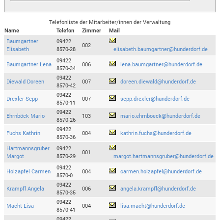
Telefonliste der Mitarbeiter/innen der Verwaltung
Name
Telefon
Zimmer
Mail
Baumgartner
09422
002
Elisabeth
8570-28
elisabeth.baumgartner@hunderdorf.de
09422
Baumgartner Lena
006
lena.baumgartner@hunderdorf.de
8570-34
09422
Diewald Doreen
007
doreen.diewald@hunderdorf.de
8570-42
09422
Drexler Sepp
007
sepp.drexler@hunderdorf.de
8570-11
09422
Ehrnböck Mario
103
mario.ehrnboeck@hunderdorf.de
8570-26
09422
Fuchs Kathrin
004
kathrin.fuchs@hunderdorf.de
8570-36
Hartmannsgruber
09422
001
Margot
8570-29
margot.hartmannsgruber@hunderdorf.de
09422
Holzapfel Carmen
004
carmen.holzapfel@hunderdorf.de
8570-0
09422
Krampfl Angela
006
angela.krampfl@hunderdorf.de
8570-35
09422
Macht Lisa
004
lisa.macht@hunderdorf.de
8570-41
09422