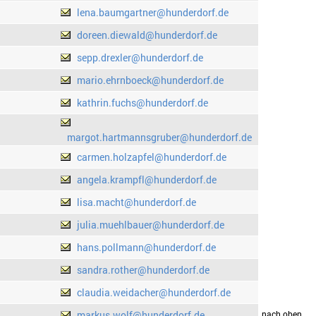
lena.baumgartner@hunderdorf.de
doreen.diewald@hunderdorf.de
sepp.drexler@hunderdorf.de
mario.ehrnboeck@hunderdorf.de
kathrin.fuchs@hunderdorf.de
margot.hartmannsgruber@hunderdorf.de
carmen.holzapfel@hunderdorf.de
angela.krampfl@hunderdorf.de
lisa.macht@hunderdorf.de
julia.muehlbauer@hunderdorf.de
hans.pollmann@hunderdorf.de
sandra.rother@hunderdorf.de
claudia.weidacher@hunderdorf.de
markus.wolf@hunderdorf.de
drucken
nach oben