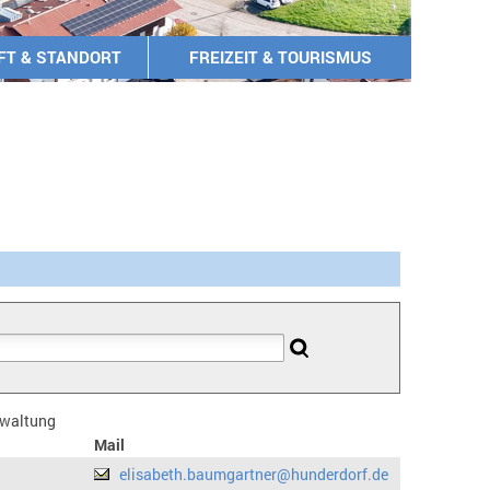
FT & STANDORT
FREIZEIT & TOURISMUS
erwaltung
Mail
elisabeth.baumgartner@hunderdorf.de