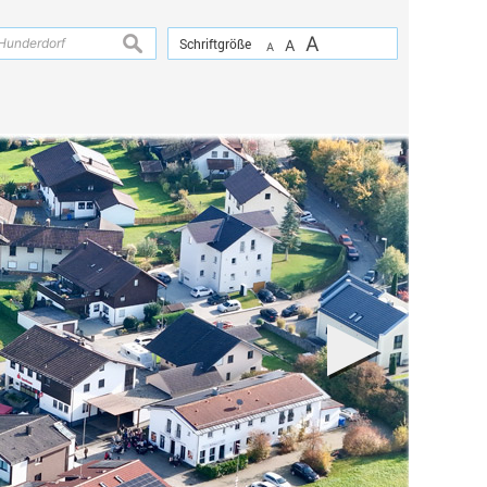
A
suchen
Schriftgröße
A
A