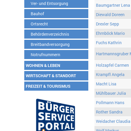
Ver- und Entsorgung
Baumgartner Lena
Bauhof
Diewald Doreen
Ortsrecht
Drexler Sepp
Ehrnböck Mario
Behördenverzeichnis
Fuchs Kathrin
Breitbandversorgung
Hartmannsgruber 
Notrufnummern
Holzapfel Carmen
WOHNEN & LEBEN
Krampfl Angela
WIRTSCHAFT & STANDORT
Macht Lisa
FREIZEIT & TOURISMUS
Mühlbauer Julia
Pollmann Hans
Rother Sandra
Weidacher Claudia
Wolf Markus