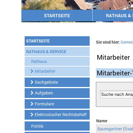
STARTSEITE
RATHAUS & 
STARTSEITE
Sie sind hier:
Gemei
RATHAUS & SERVICE
Mitarbeiter
Rathaus
Mitarbeiter
Mitarbeiter-
Sachgebiete
Aufgaben
Formulare
Elektronischer Rechtsbehelf
Name
Politik
Baumgartner Elisa