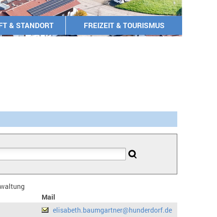
FT & STANDORT
FREIZEIT & TOURISMUS
erwaltung
Mail
elisabeth.baumgartner@hunderdorf.de