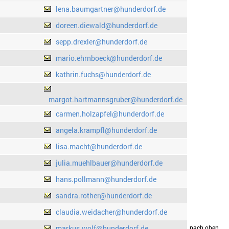
lena.baumgartner@hunderdorf.de
doreen.diewald@hunderdorf.de
sepp.drexler@hunderdorf.de
mario.ehrnboeck@hunderdorf.de
kathrin.fuchs@hunderdorf.de
margot.hartmannsgruber@hunderdorf.de
carmen.holzapfel@hunderdorf.de
angela.krampfl@hunderdorf.de
lisa.macht@hunderdorf.de
julia.muehlbauer@hunderdorf.de
hans.pollmann@hunderdorf.de
sandra.rother@hunderdorf.de
claudia.weidacher@hunderdorf.de
markus.wolf@hunderdorf.de
drucken
nach oben