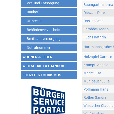
Ver- und Entsorgung
Baumgartner Lena
Bauhof
Diewald Doreen
Ortsrecht
Drexler Sepp
Ehrnböck Mario
Behördenverzeichnis
Fuchs Kathrin
Breitbandversorgung
Hartmannsgruber 
Notrufnummern
Holzapfel Carmen
WOHNEN & LEBEN
Krampfl Angela
WIRTSCHAFT & STANDORT
Macht Lisa
FREIZEIT & TOURISMUS
Mühlbauer Julia
Pollmann Hans
Rother Sandra
Weidacher Claudia
Wolf Markus