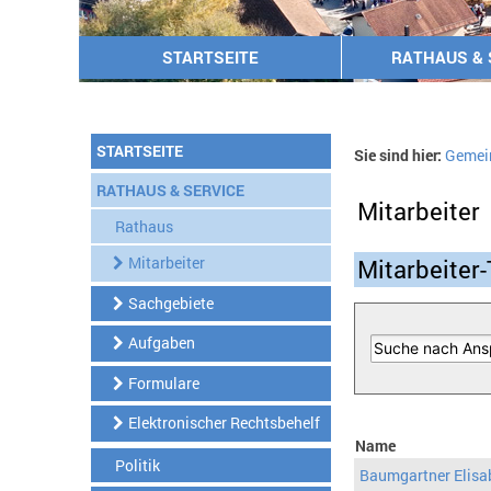
STARTSEITE
RATHAUS & 
STARTSEITE
Sie sind hier:
Gemei
RATHAUS & SERVICE
Mitarbeiter
Rathaus
Mitarbeiter
Mitarbeiter-
Sachgebiete
Aufgaben
Formulare
Elektronischer Rechtsbehelf
Name
Politik
Baumgartner Elisa