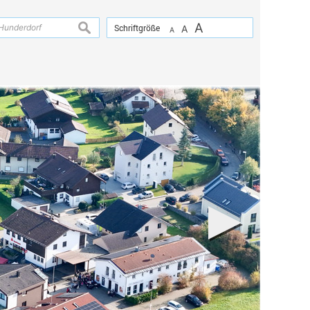
A
suchen
Schriftgröße
A
A