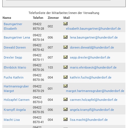
Telefonliste der Mitarbeiter/innen der Verwaltung
Name
Telefon
Zimmer
Mail
Baumgartner
09422
002
Elisabeth
8570-28
elisabeth.baumgartner@hunderdorf.de
09422
Baumgartner Lena
006
lena.baumgartner@hunderdorf.de
8570-34
09422
Diewald Doreen
007
doreen.diewald@hunderdorf.de
8570-42
09422
Drexler Sepp
007
sepp.drexler@hunderdorf.de
8570-11
09422
Ehrnböck Mario
103
mario.ehrnboeck@hunderdorf.de
8570-26
09422
Fuchs Kathrin
004
kathrin.fuchs@hunderdorf.de
8570-36
Hartmannsgruber
09422
001
Margot
8570-29
margot.hartmannsgruber@hunderdorf.de
09422
Holzapfel Carmen
004
carmen.holzapfel@hunderdorf.de
8570-0
09422
Krampfl Angela
006
angela.krampfl@hunderdorf.de
8570-35
09422
Macht Lisa
004
lisa.macht@hunderdorf.de
8570-41
09422