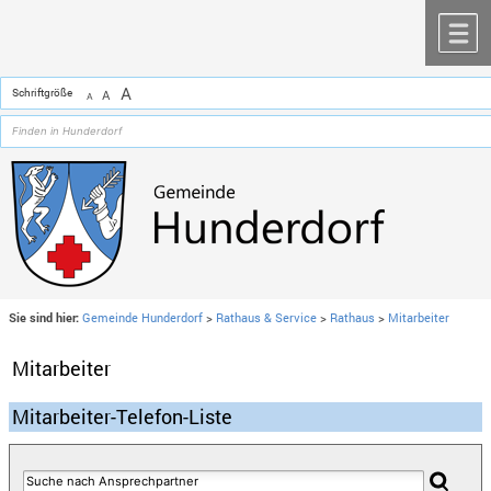
Zum Inhalt
,
zur Navigation
oder
zur Startseite
springen.
chließen
M
A
Schriftgröße
A
A
Sie sind hier:
Gemeinde Hunderdorf
>
Rathaus & Service
>
Rathaus
>
Mitarbeiter
Mitarbeiter
Mitarbeiter-Telefon-Liste