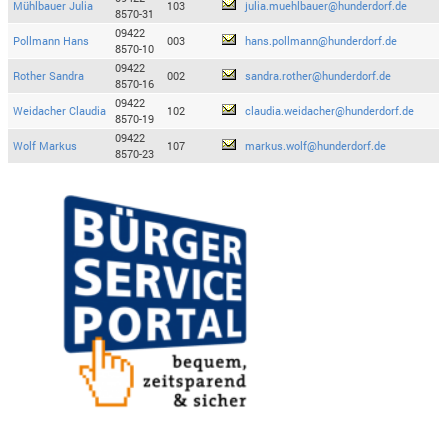
Mühlbauer Julia
103
julia.muehlbauer@hunderdorf.de
8570-31
09422
Pollmann Hans
003
hans.pollmann@hunderdorf.de
8570-10
09422
Rother Sandra
002
sandra.rother@hunderdorf.de
8570-16
09422
Weidacher Claudia
102
claudia.weidacher@hunderdorf.de
8570-19
09422
Wolf Markus
107
markus.wolf@hunderdorf.de
8570-23