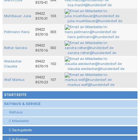
Macht Lisa
004
8570-41
lisa.macht@hunderdorf.de
09422
Mühlbauer Julia
103
8570-31
julia.muehlbauer@hunderdorf.de
09422
Pollmann Hans
003
8570-10
hans.pollmann@hunderdorf.de
09422
Rother Sandra
002
8570-16
sandra.rother@hunderdorf.de
Weidacher
09422
102
Claudia
8570-19
claudia.weidacher@hunderdorf.de
09422
Wolf Markus
107
8570-23
markus.wolf@hunderdorf.de
STARTSEITE
RATHAUS & SERVICE
Rathaus
Mitarbeiter
Sachgebiete
Aufgaben