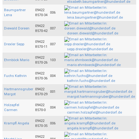
elisabeth.baumgartner@hunderdorf.de
Baumgartner
09422
006
Lena
8570-34
lena.baumgartner@hunderdorf.de
09422
Diewald Doreen
007
8570-42
doreen.diewald@hunderdorf.de
09422
Drexler Sepp
007
8570-11
sepp.drexler@hunderdorf.de
09422
Ehrnböck Mario
103
8570-26
mario.ehrnboeck@hunderdorf.de
09422
Fuchs Kathrin
004
8570-36
kathrin.fuchs@hunderdorf.de
Hartmannsgruber
09422
001
Margot
8570-29
margot.hartmannsgruber@hunderdorf.de
Holzapfel
09422
004
Carmen
8570-0
carmen.holzapfel@hunderdorf.de
09422
Krampfl Angela
006
8570-35
angela.krampfl@hunderdorf.de
09422