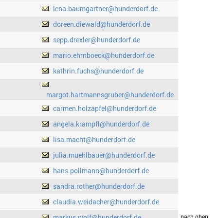
lena.baumgartner@hunderdorf.de
doreen.diewald@hunderdorf.de
sepp.drexler@hunderdorf.de
mario.ehrnboeck@hunderdorf.de
kathrin.fuchs@hunderdorf.de
margot.hartmannsgruber@hunderdorf.de
carmen.holzapfel@hunderdorf.de
angela.krampfl@hunderdorf.de
lisa.macht@hunderdorf.de
julia.muehlbauer@hunderdorf.de
hans.pollmann@hunderdorf.de
sandra.rother@hunderdorf.de
claudia.weidacher@hunderdorf.de
markus.wolf@hunderdorf.de
drucken
nach oben