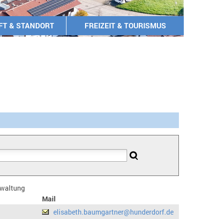
FT & STANDORT
FREIZEIT & TOURISMUS
erwaltung
Mail
elisabeth.baumgartner@hunderdorf.de