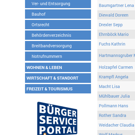
Ver- und Entsorgung
Baumgartner Lena
Bauhof
Diewald Doreen
Ortsrecht
Drexler Sepp
Ehrnböck Mario
Behördenverzeichnis
Fuchs Kathrin
Breitbandversorgung
Hartmannsgruber 
Notrufnummern
Holzapfel Carmen
WOHNEN & LEBEN
Krampfl Angela
WIRTSCHAFT & STANDORT
Macht Lisa
FREIZEIT & TOURISMUS
Mühlbauer Julia
Pollmann Hans
Rother Sandra
Weidacher Claudia
Wolf Markus