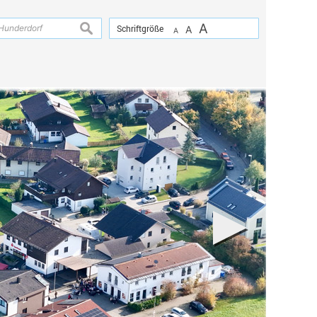
A
suchen
Schriftgröße
A
A