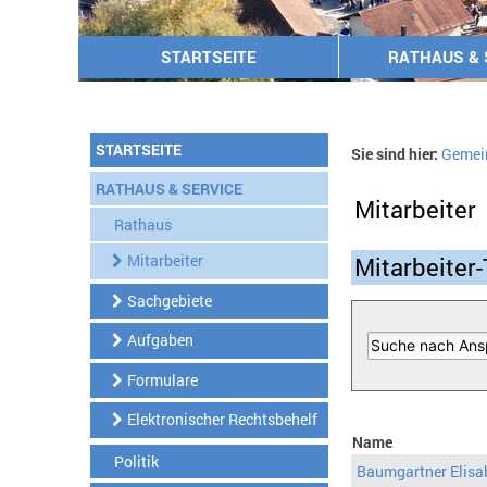
STARTSEITE
RATHAUS & 
STARTSEITE
Sie sind hier:
Gemei
RATHAUS & SERVICE
Mitarbeiter
Rathaus
Mitarbeiter
Mitarbeiter-
Sachgebiete
Aufgaben
Formulare
Elektronischer Rechtsbehelf
Name
Politik
Baumgartner Elisa