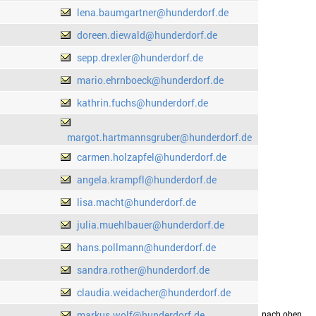
lena.baumgartner@hunderdorf.de
doreen.diewald@hunderdorf.de
sepp.drexler@hunderdorf.de
mario.ehrnboeck@hunderdorf.de
kathrin.fuchs@hunderdorf.de
margot.hartmannsgruber@hunderdorf.de
carmen.holzapfel@hunderdorf.de
angela.krampfl@hunderdorf.de
lisa.macht@hunderdorf.de
julia.muehlbauer@hunderdorf.de
hans.pollmann@hunderdorf.de
sandra.rother@hunderdorf.de
claudia.weidacher@hunderdorf.de
markus.wolf@hunderdorf.de
drucken
nach oben