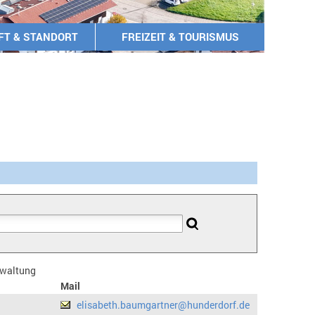
FT & STANDORT
FREIZEIT & TOURISMUS
erwaltung
Mail
elisabeth.baumgartner@hunderdorf.de