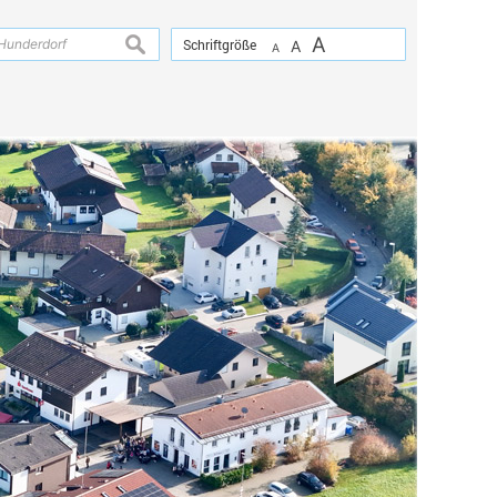
A
suchen
Schriftgröße
A
A