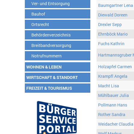
Ver- und Entsorgung
Baumgartner Lena
Bauhof
Diewald Doreen
Ortsrecht
Drexler Sepp
Ehrnböck Mario
Behördenverzeichnis
Fuchs Kathrin
Breitbandversorgung
Hartmannsgruber 
Notrufnummern
Holzapfel Carmen
WOHNEN & LEBEN
Krampfl Angela
WIRTSCHAFT & STANDORT
Macht Lisa
FREIZEIT & TOURISMUS
Mühlbauer Julia
Pollmann Hans
Rother Sandra
Weidacher Claudia
Wolf Markus