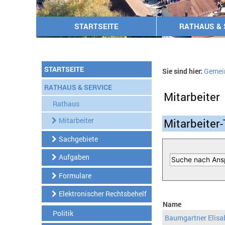
STARTSEITE
RATHAUS & 
STARTSEITE
Sie sind hier:
Gemei
RATHAUS & SERVICE
Mitarbeiter
Rathaus
Mitarbeiter
Mitarbeiter-
Sachgebiete
Aufgaben
Formulare
Elektronischer Rechtsbehelf
Name
Politik
Baumgartner Elisa