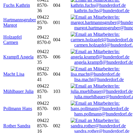
Fuchs Kathrin
8570-
004
36
kathrin.fuchs@hunderdorf.de
09422
Hartmannsgruber
8570-
001
Margot
29
margot.hartmannsgruber@hund
Holzapfel
09422
004
Carmen
8570-0
carmen.holzapfel@hunderdorf.
09422
Krampfl Angela
8570-
006
35
angela.krampfl@hunderdorf.de
09422
Macht Lisa
8570-
004
41
lisa.macht@hunderdorf.de
09422
Mühlbauer Julia
8570-
103
31
julia.muehlbauer@hunderdorf.
09422
Pollmann Hans
8570-
003
10
hans.pollmann@hunderdorf.de
09422
Rother Sandra
8570-
002
16
sandra.rother@hunderdorf.de