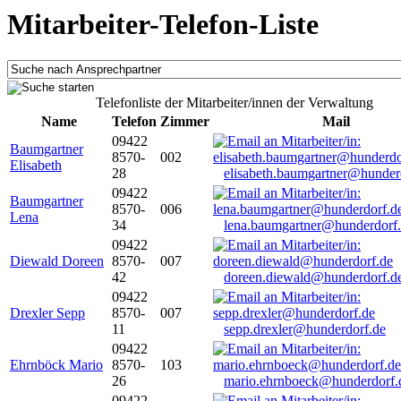
Mitarbeiter-Telefon-Liste
Telefonliste der Mitarbeiter/innen der Verwaltung
Name
Telefon
Zimmer
Mail
09422
Baumgartner
8570-
002
Elisabeth
28
elisabeth.baumgartner@hunder
09422
Baumgartner
8570-
006
Lena
34
lena.baumgartner@hunderdorf
09422
Diewald Doreen
8570-
007
42
doreen.diewald@hunderdorf.d
09422
Drexler Sepp
8570-
007
11
sepp.drexler@hunderdorf.de
09422
Ehrnböck Mario
8570-
103
26
mario.ehrnboeck@hunderdorf.
09422