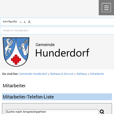
Zum Inhalt
,
zur Navigation
oder
zur Startseite
springen.
chließen
M
A
Schriftgröße
A
A
Sie sind hier:
Gemeinde Hunderdorf
>
Rathaus & Service
>
Rathaus
>
Mitarbeiter
Mitarbeiter
Mitarbeiter-Telefon-Liste