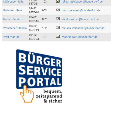
Mühlbauer Julia
103
julia.muehlbauer@hunderdorf.de
8570-31
09422
Pollmann Hans
003
hans.pollmann@hunderdorf.de
8570-10
09422
Rother Sandra
002
sandra.rother@hunderdorf.de
8570-16
09422
Weidacher Claudia
102
claudia.weidacher@hunderdorf.de
8570-19
09422
Wolf Markus
107
markus.wolf@hunderdorf.de
8570-23