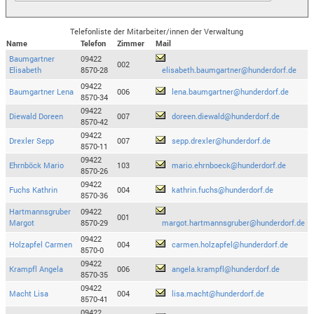
Telefonliste der Mitarbeiter/innen der Verwaltung
Name
Telefon
Zimmer
Mail
Baumgartner
09422
002
Elisabeth
8570-28
elisabeth.baumgartner@hunderdorf.de
09422
Baumgartner Lena
006
lena.baumgartner@hunderdorf.de
8570-34
09422
Diewald Doreen
007
doreen.diewald@hunderdorf.de
8570-42
09422
Drexler Sepp
007
sepp.drexler@hunderdorf.de
8570-11
09422
Ehrnböck Mario
103
mario.ehrnboeck@hunderdorf.de
8570-26
09422
Fuchs Kathrin
004
kathrin.fuchs@hunderdorf.de
8570-36
Hartmannsgruber
09422
001
Margot
8570-29
margot.hartmannsgruber@hunderdorf.de
09422
Holzapfel Carmen
004
carmen.holzapfel@hunderdorf.de
8570-0
09422
Krampfl Angela
006
angela.krampfl@hunderdorf.de
8570-35
09422
Macht Lisa
004
lisa.macht@hunderdorf.de
8570-41
09422