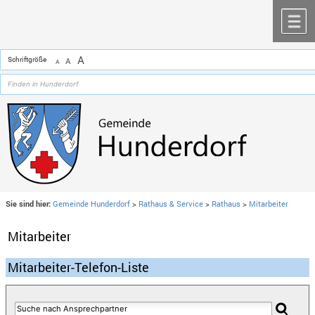
Zum Inhalt
,
zur Navigation
oder
zur Startseite
springen.
chließen
M
A
Schriftgröße
A
A
Sie sind hier:
Gemeinde Hunderdorf
>
Rathaus & Service
>
Rathaus
>
Mitarbeiter
Mitarbeiter
Mitarbeiter-Telefon-Liste