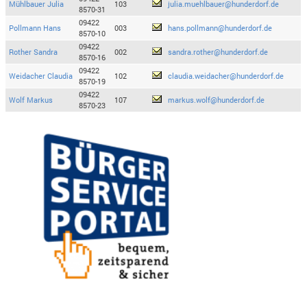
Mühlbauer Julia
103
julia.muehlbauer@hunderdorf.de
8570-31
09422
Pollmann Hans
003
hans.pollmann@hunderdorf.de
8570-10
09422
Rother Sandra
002
sandra.rother@hunderdorf.de
8570-16
09422
Weidacher Claudia
102
claudia.weidacher@hunderdorf.de
8570-19
09422
Wolf Markus
107
markus.wolf@hunderdorf.de
8570-23