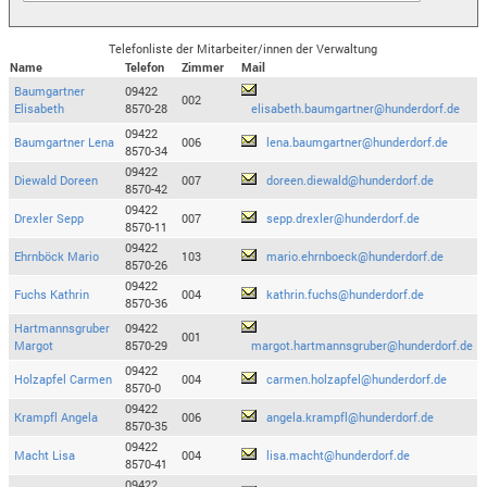
Telefonliste der Mitarbeiter/innen der Verwaltung
Name
Telefon
Zimmer
Mail
Baumgartner
09422
002
Elisabeth
8570-28
elisabeth.baumgartner@hunderdorf.de
09422
Baumgartner Lena
006
lena.baumgartner@hunderdorf.de
8570-34
09422
Diewald Doreen
007
doreen.diewald@hunderdorf.de
8570-42
09422
Drexler Sepp
007
sepp.drexler@hunderdorf.de
8570-11
09422
Ehrnböck Mario
103
mario.ehrnboeck@hunderdorf.de
8570-26
09422
Fuchs Kathrin
004
kathrin.fuchs@hunderdorf.de
8570-36
Hartmannsgruber
09422
001
Margot
8570-29
margot.hartmannsgruber@hunderdorf.de
09422
Holzapfel Carmen
004
carmen.holzapfel@hunderdorf.de
8570-0
09422
Krampfl Angela
006
angela.krampfl@hunderdorf.de
8570-35
09422
Macht Lisa
004
lisa.macht@hunderdorf.de
8570-41
09422