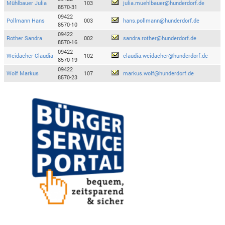
Mühlbauer Julia
103
julia.muehlbauer@hunderdorf.de
8570-31
09422
Pollmann Hans
003
hans.pollmann@hunderdorf.de
8570-10
09422
Rother Sandra
002
sandra.rother@hunderdorf.de
8570-16
09422
Weidacher Claudia
102
claudia.weidacher@hunderdorf.de
8570-19
09422
Wolf Markus
107
markus.wolf@hunderdorf.de
8570-23