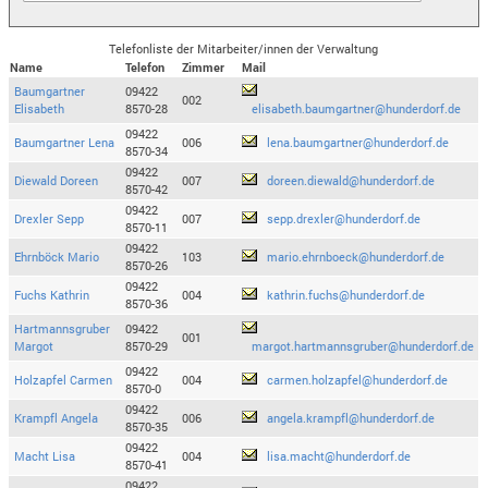
Telefonliste der Mitarbeiter/innen der Verwaltung
Name
Telefon
Zimmer
Mail
Baumgartner
09422
002
Elisabeth
8570-28
elisabeth.baumgartner@hunderdorf.de
09422
Baumgartner Lena
006
lena.baumgartner@hunderdorf.de
8570-34
09422
Diewald Doreen
007
doreen.diewald@hunderdorf.de
8570-42
09422
Drexler Sepp
007
sepp.drexler@hunderdorf.de
8570-11
09422
Ehrnböck Mario
103
mario.ehrnboeck@hunderdorf.de
8570-26
09422
Fuchs Kathrin
004
kathrin.fuchs@hunderdorf.de
8570-36
Hartmannsgruber
09422
001
Margot
8570-29
margot.hartmannsgruber@hunderdorf.de
09422
Holzapfel Carmen
004
carmen.holzapfel@hunderdorf.de
8570-0
09422
Krampfl Angela
006
angela.krampfl@hunderdorf.de
8570-35
09422
Macht Lisa
004
lisa.macht@hunderdorf.de
8570-41
09422