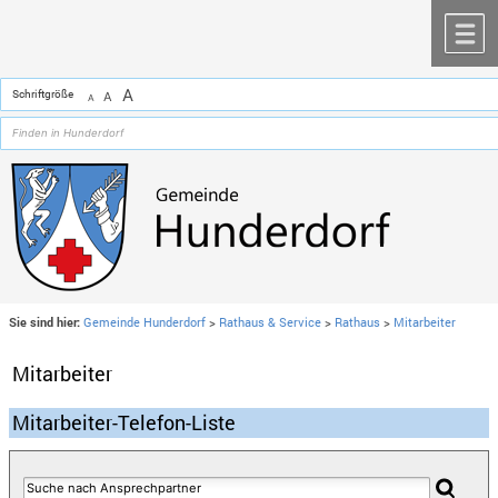
Zum Inhalt
,
zur Navigation
oder
zur Startseite
springen.
chließen
M
A
Schriftgröße
A
A
Sie sind hier:
Gemeinde Hunderdorf
>
Rathaus & Service
>
Rathaus
>
Mitarbeiter
Mitarbeiter
Mitarbeiter-Telefon-Liste