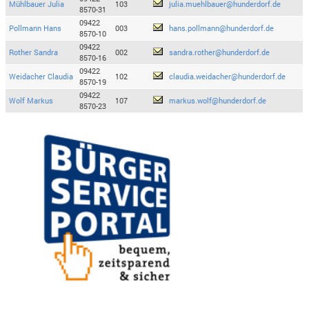
Mühlbauer Julia
103
julia.muehlbauer@hunderdorf.de
8570-31
09422
Pollmann Hans
003
hans.pollmann@hunderdorf.de
8570-10
09422
Rother Sandra
002
sandra.rother@hunderdorf.de
8570-16
09422
Weidacher Claudia
102
claudia.weidacher@hunderdorf.de
8570-19
09422
Wolf Markus
107
markus.wolf@hunderdorf.de
8570-23