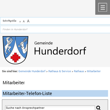
Zum Inhalt
,
zur Navigation
oder
zur Startseite
springen.
chließen
M
A
Schriftgröße
A
A
Sie sind hier:
Gemeinde Hunderdorf
>
Rathaus & Service
>
Rathaus
>
Mitarbeiter
Mitarbeiter
Mitarbeiter-Telefon-Liste