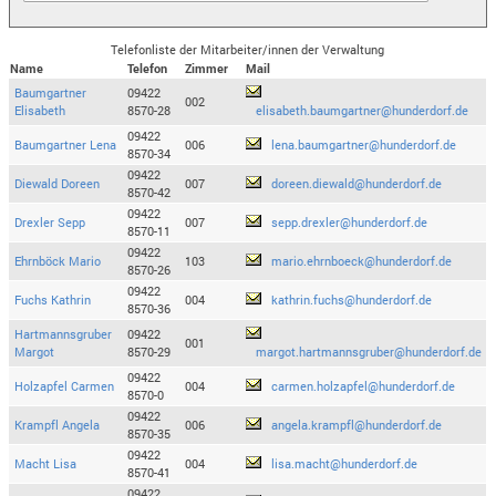
Telefonliste der Mitarbeiter/innen der Verwaltung
Name
Telefon
Zimmer
Mail
Baumgartner
09422
002
Elisabeth
8570-28
elisabeth.baumgartner@hunderdorf.de
09422
Baumgartner Lena
006
lena.baumgartner@hunderdorf.de
8570-34
09422
Diewald Doreen
007
doreen.diewald@hunderdorf.de
8570-42
09422
Drexler Sepp
007
sepp.drexler@hunderdorf.de
8570-11
09422
Ehrnböck Mario
103
mario.ehrnboeck@hunderdorf.de
8570-26
09422
Fuchs Kathrin
004
kathrin.fuchs@hunderdorf.de
8570-36
Hartmannsgruber
09422
001
Margot
8570-29
margot.hartmannsgruber@hunderdorf.de
09422
Holzapfel Carmen
004
carmen.holzapfel@hunderdorf.de
8570-0
09422
Krampfl Angela
006
angela.krampfl@hunderdorf.de
8570-35
09422
Macht Lisa
004
lisa.macht@hunderdorf.de
8570-41
09422