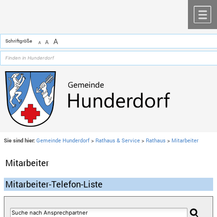
Zum Inhalt
,
zur Navigation
oder
zur Startseite
springen.
chließen
M
A
Schriftgröße
A
A
Sie sind hier:
Gemeinde Hunderdorf
>
Rathaus & Service
>
Rathaus
>
Mitarbeiter
Mitarbeiter
Mitarbeiter-Telefon-Liste