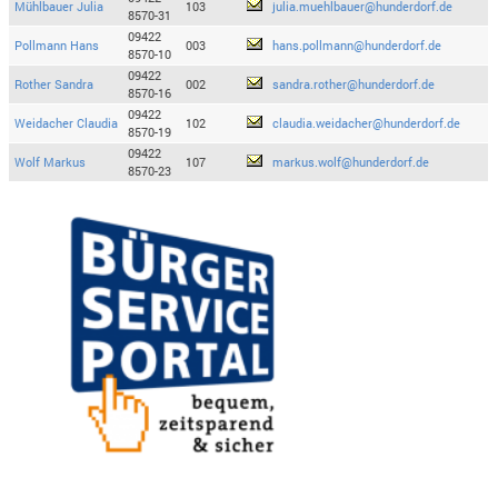
Mühlbauer Julia
103
julia.muehlbauer@hunderdorf.de
8570-31
09422
Pollmann Hans
003
hans.pollmann@hunderdorf.de
8570-10
09422
Rother Sandra
002
sandra.rother@hunderdorf.de
8570-16
09422
Weidacher Claudia
102
claudia.weidacher@hunderdorf.de
8570-19
09422
Wolf Markus
107
markus.wolf@hunderdorf.de
8570-23