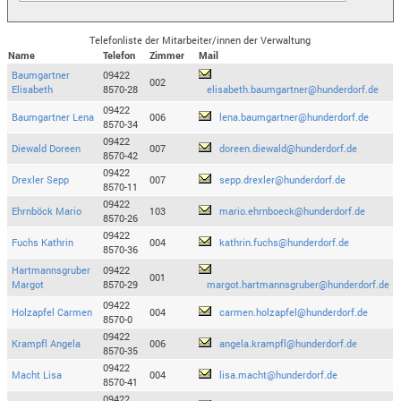
Telefonliste der Mitarbeiter/innen der Verwaltung
Name
Telefon
Zimmer
Mail
Baumgartner
09422
002
Elisabeth
8570-28
elisabeth.baumgartner@hunderdorf.de
09422
Baumgartner Lena
006
lena.baumgartner@hunderdorf.de
8570-34
09422
Diewald Doreen
007
doreen.diewald@hunderdorf.de
8570-42
09422
Drexler Sepp
007
sepp.drexler@hunderdorf.de
8570-11
09422
Ehrnböck Mario
103
mario.ehrnboeck@hunderdorf.de
8570-26
09422
Fuchs Kathrin
004
kathrin.fuchs@hunderdorf.de
8570-36
Hartmannsgruber
09422
001
Margot
8570-29
margot.hartmannsgruber@hunderdorf.de
09422
Holzapfel Carmen
004
carmen.holzapfel@hunderdorf.de
8570-0
09422
Krampfl Angela
006
angela.krampfl@hunderdorf.de
8570-35
09422
Macht Lisa
004
lisa.macht@hunderdorf.de
8570-41
09422