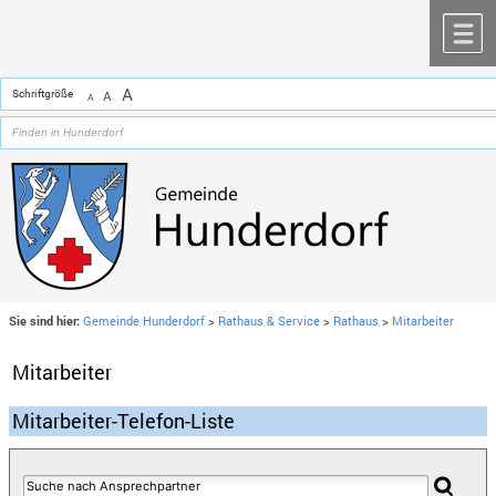
Zum Inhalt
,
zur Navigation
oder
zur Startseite
springen.
chließen
M
A
Schriftgröße
A
A
Sie sind hier:
Gemeinde Hunderdorf
>
Rathaus & Service
>
Rathaus
>
Mitarbeiter
Mitarbeiter
Mitarbeiter-Telefon-Liste