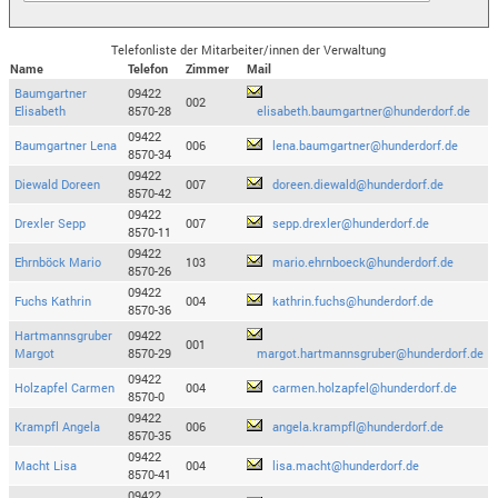
Telefonliste der Mitarbeiter/innen der Verwaltung
Name
Telefon
Zimmer
Mail
Baumgartner
09422
002
Elisabeth
8570-28
elisabeth.baumgartner@hunderdorf.de
09422
Baumgartner Lena
006
lena.baumgartner@hunderdorf.de
8570-34
09422
Diewald Doreen
007
doreen.diewald@hunderdorf.de
8570-42
09422
Drexler Sepp
007
sepp.drexler@hunderdorf.de
8570-11
09422
Ehrnböck Mario
103
mario.ehrnboeck@hunderdorf.de
8570-26
09422
Fuchs Kathrin
004
kathrin.fuchs@hunderdorf.de
8570-36
Hartmannsgruber
09422
001
Margot
8570-29
margot.hartmannsgruber@hunderdorf.de
09422
Holzapfel Carmen
004
carmen.holzapfel@hunderdorf.de
8570-0
09422
Krampfl Angela
006
angela.krampfl@hunderdorf.de
8570-35
09422
Macht Lisa
004
lisa.macht@hunderdorf.de
8570-41
09422