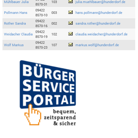
Mühlbauer Julia
103
julia.muehlbauer@hunderdorf.de
8570-31
09422
Pollmann Hans
003
hans.pollmann@hunderdorf.de
8570-10
09422
Rother Sandra
002
sandra.rother@hunderdorf.de
8570-16
09422
Weidacher Claudia
102
claudia.weidacher@hunderdorf.de
8570-19
09422
Wolf Markus
107
markus.wolf@hunderdorf.de
8570-23