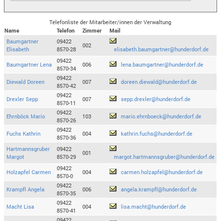
Telefonliste der Mitarbeiter/innen der Verwaltung
Name
Telefon
Zimmer
Mail
Baumgartner
09422
002
Elisabeth
8570-28
elisabeth.baumgartner@hunderdorf.de
09422
Baumgartner Lena
006
lena.baumgartner@hunderdorf.de
8570-34
09422
Diewald Doreen
007
doreen.diewald@hunderdorf.de
8570-42
09422
Drexler Sepp
007
sepp.drexler@hunderdorf.de
8570-11
09422
Ehrnböck Mario
103
mario.ehrnboeck@hunderdorf.de
8570-26
09422
Fuchs Kathrin
004
kathrin.fuchs@hunderdorf.de
8570-36
Hartmannsgruber
09422
001
Margot
8570-29
margot.hartmannsgruber@hunderdorf.de
09422
Holzapfel Carmen
004
carmen.holzapfel@hunderdorf.de
8570-0
09422
Krampfl Angela
006
angela.krampfl@hunderdorf.de
8570-35
09422
Macht Lisa
004
lisa.macht@hunderdorf.de
8570-41
09422