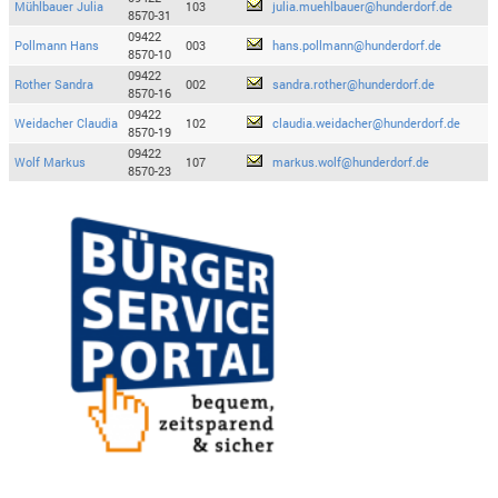
Mühlbauer Julia
103
julia.muehlbauer@hunderdorf.de
8570-31
09422
Pollmann Hans
003
hans.pollmann@hunderdorf.de
8570-10
09422
Rother Sandra
002
sandra.rother@hunderdorf.de
8570-16
09422
Weidacher Claudia
102
claudia.weidacher@hunderdorf.de
8570-19
09422
Wolf Markus
107
markus.wolf@hunderdorf.de
8570-23