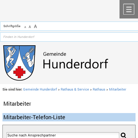
Zum Inhalt
,
zur Navigation
oder
zur Startseite
springen.
chließen
M
A
Schriftgröße
A
A
Sie sind hier:
Gemeinde Hunderdorf
>
Rathaus & Service
>
Rathaus
>
Mitarbeiter
Mitarbeiter
Mitarbeiter-Telefon-Liste