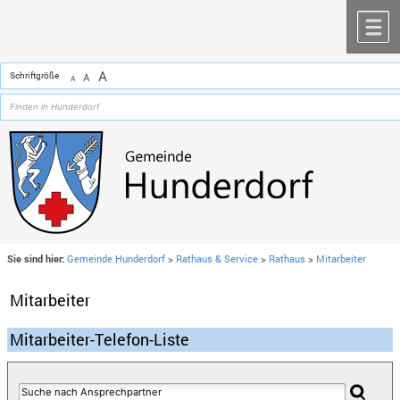
Zum Inhalt
,
zur Navigation
oder
zur Startseite
springen.
chließen
M
A
Schriftgröße
A
A
Sie sind hier:
Gemeinde Hunderdorf
>
Rathaus & Service
>
Rathaus
>
Mitarbeiter
Mitarbeiter
Mitarbeiter-Telefon-Liste