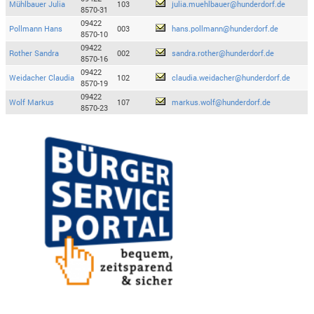
Mühlbauer Julia
103
julia.muehlbauer@hunderdorf.de
8570-31
09422
Pollmann Hans
003
hans.pollmann@hunderdorf.de
8570-10
09422
Rother Sandra
002
sandra.rother@hunderdorf.de
8570-16
09422
Weidacher Claudia
102
claudia.weidacher@hunderdorf.de
8570-19
09422
Wolf Markus
107
markus.wolf@hunderdorf.de
8570-23