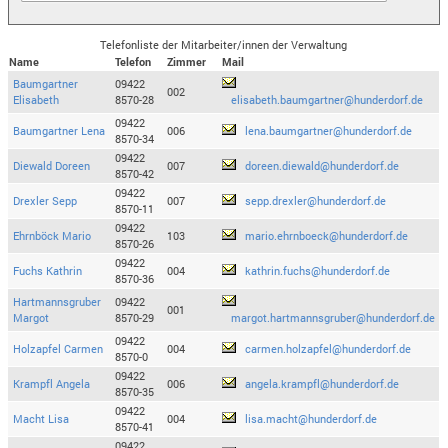
Telefonliste der Mitarbeiter/innen der Verwaltung
Name
Telefon
Zimmer
Mail
Baumgartner
09422
002
Elisabeth
8570-28
elisabeth.baumgartner@hunderdorf.de
09422
Baumgartner Lena
006
lena.baumgartner@hunderdorf.de
8570-34
09422
Diewald Doreen
007
doreen.diewald@hunderdorf.de
8570-42
09422
Drexler Sepp
007
sepp.drexler@hunderdorf.de
8570-11
09422
Ehrnböck Mario
103
mario.ehrnboeck@hunderdorf.de
8570-26
09422
Fuchs Kathrin
004
kathrin.fuchs@hunderdorf.de
8570-36
Hartmannsgruber
09422
001
Margot
8570-29
margot.hartmannsgruber@hunderdorf.de
09422
Holzapfel Carmen
004
carmen.holzapfel@hunderdorf.de
8570-0
09422
Krampfl Angela
006
angela.krampfl@hunderdorf.de
8570-35
09422
Macht Lisa
004
lisa.macht@hunderdorf.de
8570-41
09422