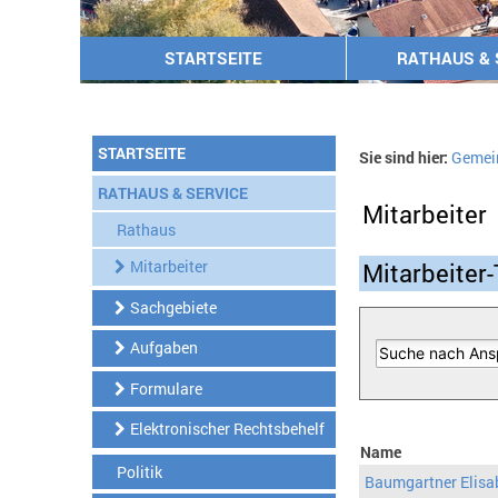
STARTSEITE
RATHAUS & 
STARTSEITE
Sie sind hier:
Gemei
RATHAUS & SERVICE
Mitarbeiter
Rathaus
Mitarbeiter
Mitarbeiter-
Sachgebiete
Aufgaben
Formulare
Elektronischer Rechtsbehelf
Name
Politik
Baumgartner Elisa