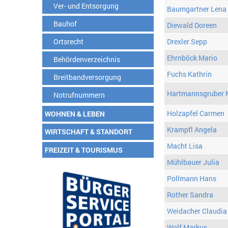
Ver- und Entsorgung
Baumgartner Lena
Bauhof
Diewald Doreen
Ortsrecht
Drexler Sepp
Ehrnböck Mario
Behördenverzeichnis
Fuchs Kathrin
Breitbandversorgung
Hartmannsgruber 
Notrufnummern
Holzapfel Carmen
WOHNEN & LEBEN
Krampfl Angela
WIRTSCHAFT & STANDORT
Macht Lisa
FREIZEIT & TOURISMUS
Mühlbauer Julia
Pollmann Hans
Rother Sandra
Weidacher Claudia
Wolf Markus