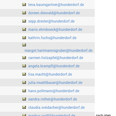
lena.baumgartner@hunderdorf.de
doreen.diewald@hunderdorf.de
sepp.drexler@hunderdorf.de
mario.ehrnboeck@hunderdorf.de
kathrin.fuchs@hunderdorf.de
margot.hartmannsgruber@hunderdorf.de
carmen.holzapfel@hunderdorf.de
angela.krampfl@hunderdorf.de
lisa.macht@hunderdorf.de
julia.muehlbauer@hunderdorf.de
hans.pollmann@hunderdorf.de
sandra.rother@hunderdorf.de
claudia.weidacher@hunderdorf.de
markus.wolf@hunderdorf.de
drucken
nach oben