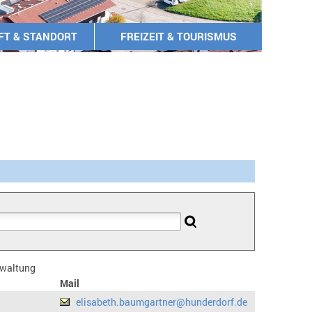
FT & STANDORT
FREIZEIT & TOURISMUS
erwaltung
Mail
elisabeth.baumgartner@hunderdorf.de