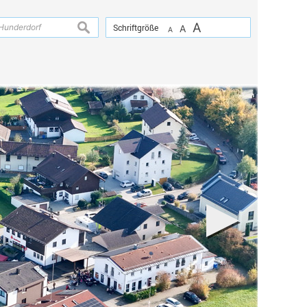
A
suchen
Schriftgröße
A
A