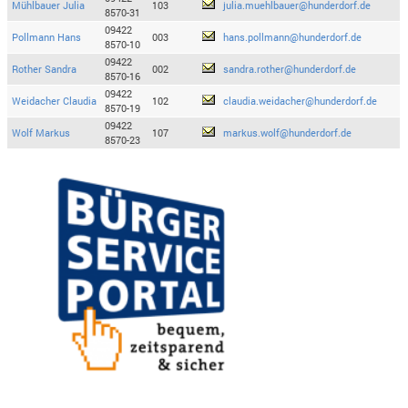
Mühlbauer Julia
103
julia.muehlbauer@hunderdorf.de
8570-31
09422
Pollmann Hans
003
hans.pollmann@hunderdorf.de
8570-10
09422
Rother Sandra
002
sandra.rother@hunderdorf.de
8570-16
09422
Weidacher Claudia
102
claudia.weidacher@hunderdorf.de
8570-19
09422
Wolf Markus
107
markus.wolf@hunderdorf.de
8570-23