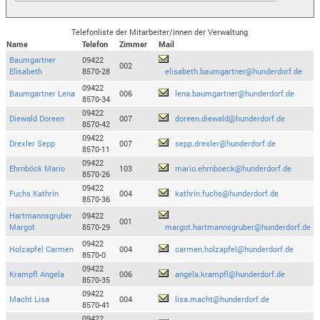
Telefonliste der Mitarbeiter/innen der Verwaltung
Name
Telefon
Zimmer
Mail
Baumgartner
09422
002
Elisabeth
8570-28
elisabeth.baumgartner@hunderdorf.de
09422
Baumgartner Lena
006
lena.baumgartner@hunderdorf.de
8570-34
09422
Diewald Doreen
007
doreen.diewald@hunderdorf.de
8570-42
09422
Drexler Sepp
007
sepp.drexler@hunderdorf.de
8570-11
09422
Ehrnböck Mario
103
mario.ehrnboeck@hunderdorf.de
8570-26
09422
Fuchs Kathrin
004
kathrin.fuchs@hunderdorf.de
8570-36
Hartmannsgruber
09422
001
Margot
8570-29
margot.hartmannsgruber@hunderdorf.de
09422
Holzapfel Carmen
004
carmen.holzapfel@hunderdorf.de
8570-0
09422
Krampfl Angela
006
angela.krampfl@hunderdorf.de
8570-35
09422
Macht Lisa
004
lisa.macht@hunderdorf.de
8570-41
09422