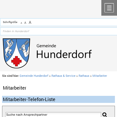
Zum Inhalt
,
zur Navigation
oder
zur Startseite
springen.
chließen
M
A
Schriftgröße
A
A
Sie sind hier:
Gemeinde Hunderdorf
>
Rathaus & Service
>
Rathaus
>
Mitarbeiter
Mitarbeiter
Mitarbeiter-Telefon-Liste