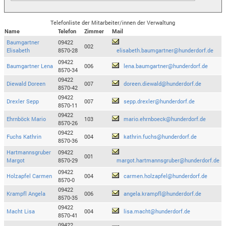
Telefonliste der Mitarbeiter/innen der Verwaltung
Name
Telefon
Zimmer
Mail
Baumgartner
09422
002
Elisabeth
8570-28
elisabeth.baumgartner@hunderdorf.de
09422
Baumgartner Lena
006
lena.baumgartner@hunderdorf.de
8570-34
09422
Diewald Doreen
007
doreen.diewald@hunderdorf.de
8570-42
09422
Drexler Sepp
007
sepp.drexler@hunderdorf.de
8570-11
09422
Ehrnböck Mario
103
mario.ehrnboeck@hunderdorf.de
8570-26
09422
Fuchs Kathrin
004
kathrin.fuchs@hunderdorf.de
8570-36
Hartmannsgruber
09422
001
Margot
8570-29
margot.hartmannsgruber@hunderdorf.de
09422
Holzapfel Carmen
004
carmen.holzapfel@hunderdorf.de
8570-0
09422
Krampfl Angela
006
angela.krampfl@hunderdorf.de
8570-35
09422
Macht Lisa
004
lisa.macht@hunderdorf.de
8570-41
09422