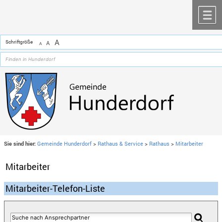
Zum Inhalt
,
zur Navigation
oder
zur Startseite
springen.
chließen
M
A
Schriftgröße
A
A
Sie sind hier:
Gemeinde Hunderdorf
>
Rathaus & Service
>
Rathaus
>
Mitarbeiter
Mitarbeiter
Mitarbeiter-Telefon-Liste