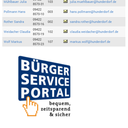
Mühlbauer Julia
103
julia.muehlbauer@hunderdorf.de
8570-31
09422
Pollmann Hans
003
hans.pollmann@hunderdorf.de
8570-10
09422
Rother Sandra
002
sandra.rother@hunderdorf.de
8570-16
09422
Weidacher Claudia
102
claudia.weidacher@hunderdorf.de
8570-19
09422
Wolf Markus
107
markus.wolf@hunderdorf.de
8570-23