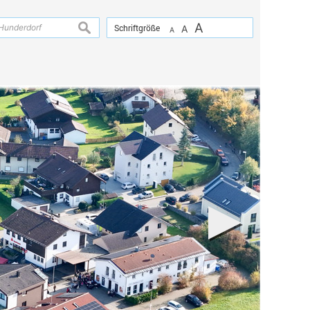
A
suchen
Schriftgröße
A
A