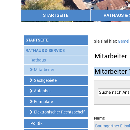
STARTSEITE
RATHAUS & 
STARTSEITE
Sie sind hier:
Gemei
RATHAUS & SERVICE
Mitarbeiter
Rathaus
Mitarbeiter
Mitarbeiter-
Sachgebiete
Aufgaben
Formulare
Elektronischer Rechtsbehelf
Name
Politik
Baumgartner Elisa