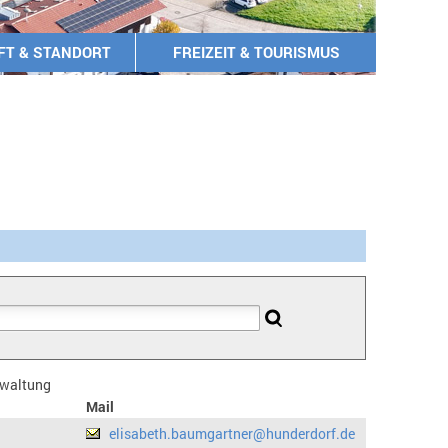
FT & STANDORT
FREIZEIT & TOURISMUS
erwaltung
Mail
elisabeth.baumgartner@hunderdorf.de