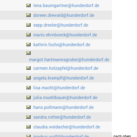
lena.baumgartner@hunderdorf.de
doreen.diewald@hunderdorf.de
sepp.drexler@hunderdorf.de
mario.ehrnboeck@hunderdorf.de
kathrin.fuchs@hunderdorf.de
margot.hartmannsgruber@hunderdorf.de
carmen.holzapfel@hunderdorf.de
angela.krampfl@hunderdorf.de
lisa.macht@hunderdorf.de
julia.muehlbauer@hunderdorf.de
hans.pollmann@hunderdorf.de
sandra.rother@hunderdorf.de
claudia.weidacher@hunderdorf.de
markus.wolf@hunderdorf.de
drucken
nach oben