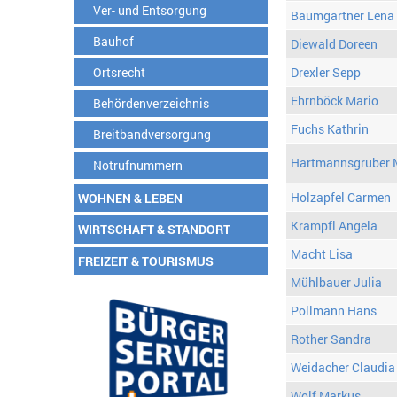
Ver- und Entsorgung
Baumgartner Lena
Bauhof
Diewald Doreen
Ortsrecht
Drexler Sepp
Ehrnböck Mario
Behördenverzeichnis
Fuchs Kathrin
Breitbandversorgung
Hartmannsgruber 
Notrufnummern
Holzapfel Carmen
WOHNEN & LEBEN
Krampfl Angela
WIRTSCHAFT & STANDORT
Macht Lisa
FREIZEIT & TOURISMUS
Mühlbauer Julia
Pollmann Hans
Rother Sandra
Weidacher Claudia
Wolf Markus