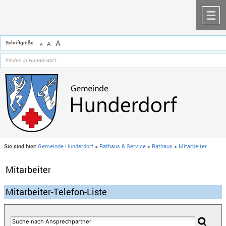
Zum Inhalt
,
zur Navigation
oder
zur Startseite
springen.
chließen
M
A
Schriftgröße
A
A
Sie sind hier:
Gemeinde Hunderdorf
>
Rathaus & Service
>
Rathaus
>
Mitarbeiter
Mitarbeiter
Mitarbeiter-Telefon-Liste