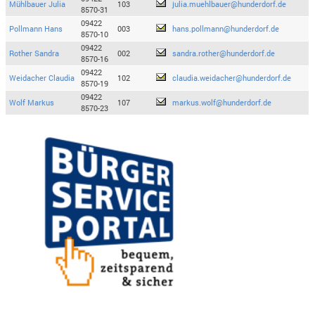
Mühlbauer Julia
103
julia.muehlbauer@hunderdorf.de
8570-31
09422
Pollmann Hans
003
hans.pollmann@hunderdorf.de
8570-10
09422
Rother Sandra
002
sandra.rother@hunderdorf.de
8570-16
09422
Weidacher Claudia
102
claudia.weidacher@hunderdorf.de
8570-19
09422
Wolf Markus
107
markus.wolf@hunderdorf.de
8570-23