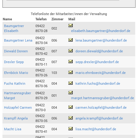
Telefonliste der Mitarbeiter/innen der Verwaltung
Name
Telefon
Zimmer
Mail
Baumgartner
09422
002
Elisabeth
8570-28
elisabeth.baumgartner@hunderdorf.de
09422
Baumgartner Lena
006
lena.baumgartner@hunderdorf.de
8570-34
09422
Diewald Doreen
007
doreen.diewald@hunderdorf.de
8570-42
09422
Drexler Sepp
007
sepp.drexler@hunderdorf.de
8570-11
09422
Ehrnböck Mario
103
mario.ehrnboeck@hunderdorf.de
8570-26
09422
Fuchs Kathrin
004
kathrin.fuchs@hunderdorf.de
8570-36
Hartmannsgruber
09422
001
Margot
8570-29
margot.hartmannsgruber@hunderdorf.de
09422
Holzapfel Carmen
004
carmen.holzapfel@hunderdorf.de
8570-0
09422
Krampfl Angela
006
angela.krampfl@hunderdorf.de
8570-35
09422
Macht Lisa
004
lisa.macht@hunderdorf.de
8570-41
09422