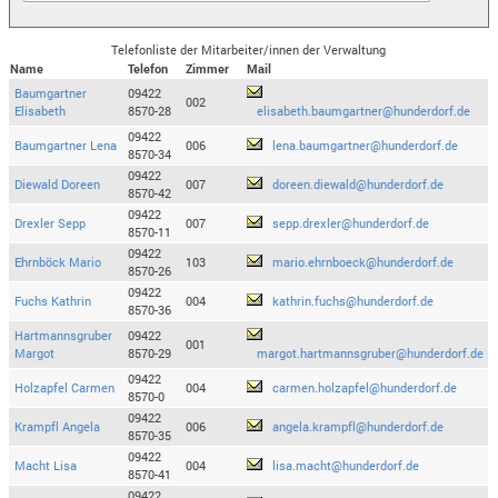
Telefonliste der Mitarbeiter/innen der Verwaltung
Name
Telefon
Zimmer
Mail
Baumgartner
09422
002
Elisabeth
8570-28
elisabeth.baumgartner@hunderdorf.de
09422
Baumgartner Lena
006
lena.baumgartner@hunderdorf.de
8570-34
09422
Diewald Doreen
007
doreen.diewald@hunderdorf.de
8570-42
09422
Drexler Sepp
007
sepp.drexler@hunderdorf.de
8570-11
09422
Ehrnböck Mario
103
mario.ehrnboeck@hunderdorf.de
8570-26
09422
Fuchs Kathrin
004
kathrin.fuchs@hunderdorf.de
8570-36
Hartmannsgruber
09422
001
Margot
8570-29
margot.hartmannsgruber@hunderdorf.de
09422
Holzapfel Carmen
004
carmen.holzapfel@hunderdorf.de
8570-0
09422
Krampfl Angela
006
angela.krampfl@hunderdorf.de
8570-35
09422
Macht Lisa
004
lisa.macht@hunderdorf.de
8570-41
09422