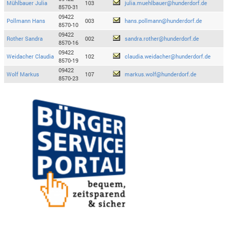
Mühlbauer Julia
103
julia.muehlbauer@hunderdorf.de
8570-31
09422
Pollmann Hans
003
hans.pollmann@hunderdorf.de
8570-10
09422
Rother Sandra
002
sandra.rother@hunderdorf.de
8570-16
09422
Weidacher Claudia
102
claudia.weidacher@hunderdorf.de
8570-19
09422
Wolf Markus
107
markus.wolf@hunderdorf.de
8570-23