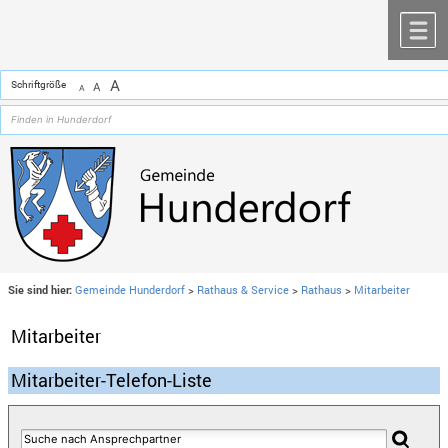
Zum Inhalt
,
zur Navigation
oder
zur Startseite
springen.
chließen
M
A
Schriftgröße
A
A
Sie sind hier:
Gemeinde Hunderdorf
>
Rathaus & Service
>
Rathaus
>
Mitarbeiter
Mitarbeiter
Mitarbeiter-Telefon-Liste