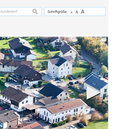
A
suchen
Schriftgröße
A
A