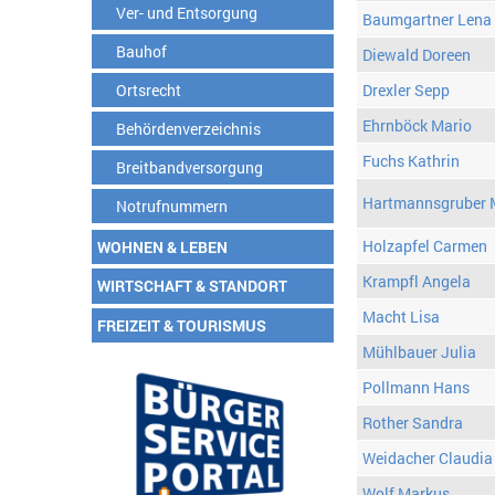
Ver- und Entsorgung
Baumgartner Lena
Bauhof
Diewald Doreen
Ortsrecht
Drexler Sepp
Ehrnböck Mario
Behördenverzeichnis
Fuchs Kathrin
Breitbandversorgung
Hartmannsgruber 
Notrufnummern
Holzapfel Carmen
WOHNEN & LEBEN
Krampfl Angela
WIRTSCHAFT & STANDORT
Macht Lisa
FREIZEIT & TOURISMUS
Mühlbauer Julia
Pollmann Hans
Rother Sandra
Weidacher Claudia
Wolf Markus