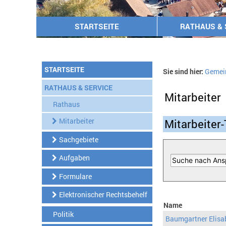
STARTSEITE
RATHAUS & 
STARTSEITE
Sie sind hier:
Gemei
RATHAUS & SERVICE
Mitarbeiter
Rathaus
Mitarbeiter
Mitarbeiter-
Sachgebiete
Aufgaben
Formulare
Elektronischer Rechtsbehelf
Name
Politik
Baumgartner Elisa