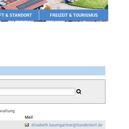
FT & STANDORT
FREIZEIT & TOURISMUS
erwaltung
Mail
elisabeth.baumgartner@hunderdorf.de