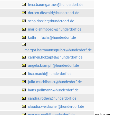
lena.baumgartner@hunderdorf.de
doreen.diewald@hunderdorf.de
sepp.drexler@hunderdorf.de
mario.ehrnboeck@hunderdorf.de
kathrin.fuchs@hunderdorf.de
margot.hartmannsgruber@hunderdorf.de
carmen.holzapfel@hunderdorf.de
angela.krampfl@hunderdorf.de
lisa.macht@hunderdorf.de
julia.muehlbauer@hunderdorf.de
hans.pollmann@hunderdorf.de
sandra.rother@hunderdorf.de
claudia.weidacher@hunderdorf.de
markus.wolf@hunderdorf.de
drucken
nach oben