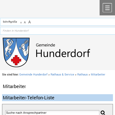
Zum Inhalt
,
zur Navigation
oder
zur Startseite
springen.
chließen
M
A
Schriftgröße
A
A
Sie sind hier:
Gemeinde Hunderdorf
>
Rathaus & Service
>
Rathaus
>
Mitarbeiter
Mitarbeiter
Mitarbeiter-Telefon-Liste