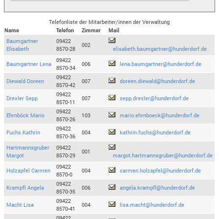
Telefonliste der Mitarbeiter/innen der Verwaltung
Name
Telefon
Zimmer
Mail
Baumgartner
09422
002
Elisabeth
8570-28
elisabeth.baumgartner@hunderdorf.de
09422
Baumgartner Lena
006
lena.baumgartner@hunderdorf.de
8570-34
09422
Diewald Doreen
007
doreen.diewald@hunderdorf.de
8570-42
09422
Drexler Sepp
007
sepp.drexler@hunderdorf.de
8570-11
09422
Ehrnböck Mario
103
mario.ehrnboeck@hunderdorf.de
8570-26
09422
Fuchs Kathrin
004
kathrin.fuchs@hunderdorf.de
8570-36
Hartmannsgruber
09422
001
Margot
8570-29
margot.hartmannsgruber@hunderdorf.de
09422
Holzapfel Carmen
004
carmen.holzapfel@hunderdorf.de
8570-0
09422
Krampfl Angela
006
angela.krampfl@hunderdorf.de
8570-35
09422
Macht Lisa
004
lisa.macht@hunderdorf.de
8570-41
09422