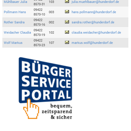
Mühlbauer Julia
103
julia.muehlbauer@hunderdorf.de
8570-31
09422
Pollmann Hans
003
hans.pollmann@hunderdorf.de
8570-10
09422
Rother Sandra
002
sandra.rother@hunderdorf.de
8570-16
09422
Weidacher Claudia
102
claudia.weidacher@hunderdorf.de
8570-19
09422
Wolf Markus
107
markus.wolf@hunderdorf.de
8570-23