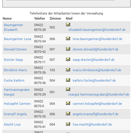
Telefonliste der Mitarbeiter/innen der Verwaltung
Name
Telefon
Zimmer
Mail
Baumgartner
09422
002
Elisabeth
8570-28
elisabeth.baumgartner@hunderdorf.de
09422
Baumgartner Lena
006
lena.baumgartner@hunderdorf.de
8570-34
09422
Diewald Doreen
007
doreen.diewald@hunderdorf.de
8570-42
09422
Drexler Sepp
007
sepp.drexler@hunderdorf.de
8570-11
09422
Ehrnböck Mario
103
mario.ehrnboeck@hunderdorf.de
8570-26
09422
Fuchs Kathrin
004
kathrin.fuchs@hunderdorf.de
8570-36
Hartmannsgruber
09422
001
Margot
8570-29
margot.hartmannsgruber@hunderdorf.de
09422
Holzapfel Carmen
004
carmen.holzapfel@hunderdorf.de
8570-0
09422
Krampfl Angela
006
angela.krampfl@hunderdorf.de
8570-35
09422
Macht Lisa
004
lisa.macht@hunderdorf.de
8570-41
09422