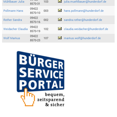
Mühlbauer Julia
103
julia.muehlbauer@hunderdorf.de
8570-31
09422
Pollmann Hans
003
hans.pollmann@hunderdorf.de
8570-10
09422
Rother Sandra
002
sandra.rother@hunderdorf.de
8570-16
09422
Weidacher Claudia
102
claudia.weidacher@hunderdorf.de
8570-19
09422
Wolf Markus
107
markus.wolf@hunderdorf.de
8570-23