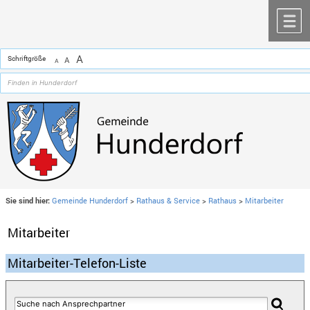
Zum Inhalt
,
zur Navigation
oder
zur Startseite
springen.
chließen
M
A
Schriftgröße
A
A
Sie sind hier:
Gemeinde Hunderdorf
>
Rathaus & Service
>
Rathaus
>
Mitarbeiter
Mitarbeiter
Mitarbeiter-Telefon-Liste