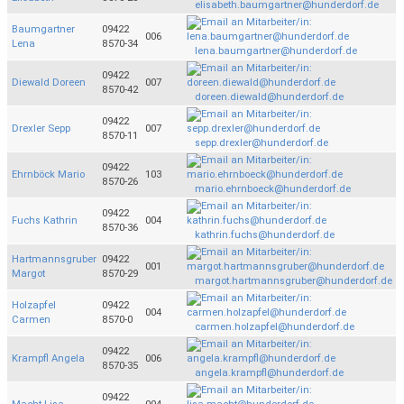
elisabeth.baumgartner@hunderdorf.de
Baumgartner
09422
006
Lena
8570-34
lena.baumgartner@hunderdorf.de
09422
Diewald Doreen
007
8570-42
doreen.diewald@hunderdorf.de
09422
Drexler Sepp
007
8570-11
sepp.drexler@hunderdorf.de
09422
Ehrnböck Mario
103
8570-26
mario.ehrnboeck@hunderdorf.de
09422
Fuchs Kathrin
004
8570-36
kathrin.fuchs@hunderdorf.de
Hartmannsgruber
09422
001
Margot
8570-29
margot.hartmannsgruber@hunderdorf.de
Holzapfel
09422
004
Carmen
8570-0
carmen.holzapfel@hunderdorf.de
09422
Krampfl Angela
006
8570-35
angela.krampfl@hunderdorf.de
09422