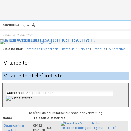
Zum Inhalt
,
zur Navigation
oder
zur Startseite
springen.
A
Schriftgröße
A
A
Sie sind hier:
Gemeinde Hunderdorf
>
Rathaus & Service
>
Rathaus
>
Mitarbeiter
Mitarbeiter
Mitarbeiter-Telefon-Liste
Telefonliste der Mitarbeiter/innen der Verwaltung
Name
Telefon
Zimmer
Mail
Baumgartner
09422
002
Elisabeth
8570-28