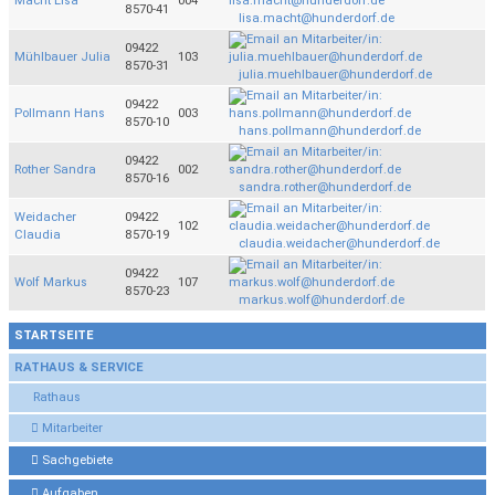
Macht Lisa
004
8570-41
lisa.macht@hunderdorf.de
09422
Mühlbauer Julia
103
8570-31
julia.muehlbauer@hunderdorf.de
09422
Pollmann Hans
003
8570-10
hans.pollmann@hunderdorf.de
09422
Rother Sandra
002
8570-16
sandra.rother@hunderdorf.de
Weidacher
09422
102
Claudia
8570-19
claudia.weidacher@hunderdorf.de
09422
Wolf Markus
107
8570-23
markus.wolf@hunderdorf.de
STARTSEITE
RATHAUS & SERVICE
Rathaus
Mitarbeiter
Sachgebiete
Aufgaben