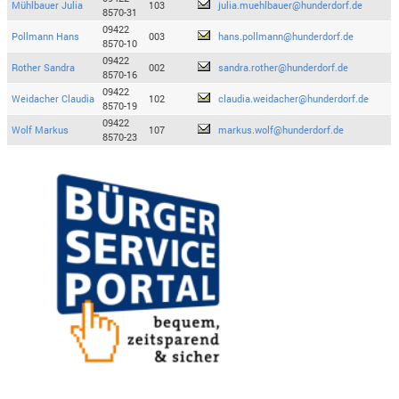
Mühlbauer Julia
103
julia.muehlbauer@hunderdorf.de
8570-31
09422
Pollmann Hans
003
hans.pollmann@hunderdorf.de
8570-10
09422
Rother Sandra
002
sandra.rother@hunderdorf.de
8570-16
09422
Weidacher Claudia
102
claudia.weidacher@hunderdorf.de
8570-19
09422
Wolf Markus
107
markus.wolf@hunderdorf.de
8570-23