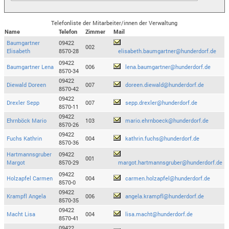
Telefonliste der Mitarbeiter/innen der Verwaltung
Name
Telefon
Zimmer
Mail
Baumgartner
09422
002
Elisabeth
8570-28
elisabeth.baumgartner@hunderdorf.de
09422
Baumgartner Lena
006
lena.baumgartner@hunderdorf.de
8570-34
09422
Diewald Doreen
007
doreen.diewald@hunderdorf.de
8570-42
09422
Drexler Sepp
007
sepp.drexler@hunderdorf.de
8570-11
09422
Ehrnböck Mario
103
mario.ehrnboeck@hunderdorf.de
8570-26
09422
Fuchs Kathrin
004
kathrin.fuchs@hunderdorf.de
8570-36
Hartmannsgruber
09422
001
Margot
8570-29
margot.hartmannsgruber@hunderdorf.de
09422
Holzapfel Carmen
004
carmen.holzapfel@hunderdorf.de
8570-0
09422
Krampfl Angela
006
angela.krampfl@hunderdorf.de
8570-35
09422
Macht Lisa
004
lisa.macht@hunderdorf.de
8570-41
09422