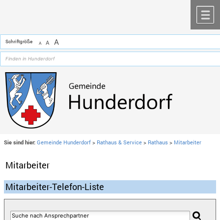
Zum Inhalt
,
zur Navigation
oder
zur Startseite
springen.
chließen
M
A
Schriftgröße
A
A
Sie sind hier:
Gemeinde Hunderdorf
>
Rathaus & Service
>
Rathaus
>
Mitarbeiter
Mitarbeiter
Mitarbeiter-Telefon-Liste