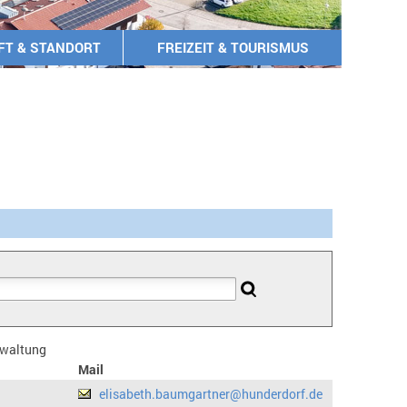
FT & STANDORT
FREIZEIT & TOURISMUS
erwaltung
Mail
elisabeth.baumgartner@hunderdorf.de