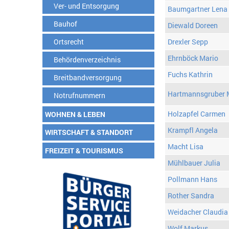
Ver- und Entsorgung
Baumgartner Lena
Bauhof
Diewald Doreen
Ortsrecht
Drexler Sepp
Ehrnböck Mario
Behördenverzeichnis
Fuchs Kathrin
Breitbandversorgung
Hartmannsgruber 
Notrufnummern
Holzapfel Carmen
WOHNEN & LEBEN
Krampfl Angela
WIRTSCHAFT & STANDORT
Macht Lisa
FREIZEIT & TOURISMUS
Mühlbauer Julia
Pollmann Hans
Rother Sandra
Weidacher Claudia
Wolf Markus