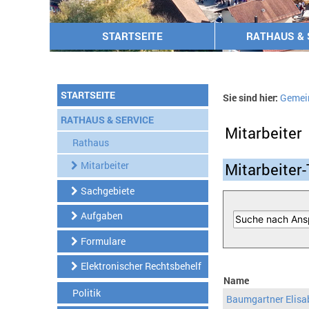
STARTSEITE
RATHAUS & 
STARTSEITE
Sie sind hier:
Gemei
RATHAUS & SERVICE
Mitarbeiter
Rathaus
Mitarbeiter
Mitarbeiter-
Sachgebiete
Aufgaben
Formulare
Elektronischer Rechtsbehelf
Name
Politik
Baumgartner Elisa