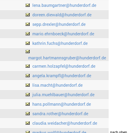
lena.baumgartner@hunderdorf.de
doreen.diewald@hunderdorf.de
sepp.drexler@hunderdorf.de
mario.ehrnboeck@hunderdorf.de
kathrin.fuchs@hunderdorf.de
margot.hartmannsgruber@hunderdorf.de
carmen.holzapfel@hunderdorf.de
angela.krampfl@hunderdorf.de
lisa.macht@hunderdorf.de
julia.muehlbauer@hunderdorf.de
hans.pollmann@hunderdorf.de
sandra.rother@hunderdorf.de
claudia.weidacher@hunderdorf.de
markus.wolf@hunderdorf.de
drucken
nach oben