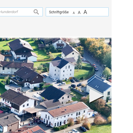
A
suchen
Schriftgröße
A
A