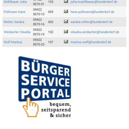
Mühlbauer Julia
103
julia.muehlbauer@hunderdorf.de
8570-31
09422
Pollmann Hans
003
hans.pollmann@hunderdorf.de
8570-10
09422
Rother Sandra
002
sandra.rother@hunderdorf.de
8570-16
09422
Weidacher Claudia
102
claudia.weidacher@hunderdorf.de
8570-19
09422
Wolf Markus
107
markus.wolf@hunderdorf.de
8570-23