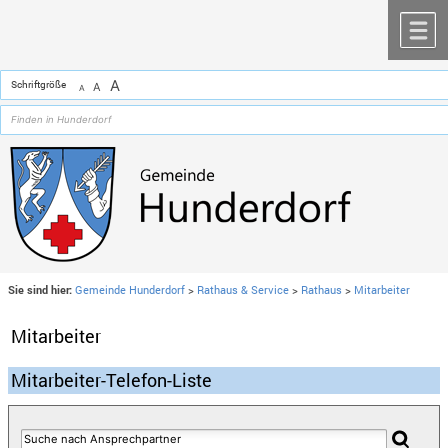
Zum Inhalt
,
zur Navigation
oder
zur Startseite
springen.
chließen
M
A
Schriftgröße
A
A
Sie sind hier:
Gemeinde Hunderdorf
>
Rathaus & Service
>
Rathaus
>
Mitarbeiter
Mitarbeiter
Mitarbeiter-Telefon-Liste