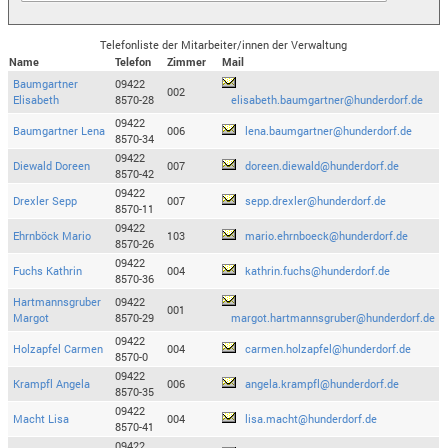
Telefonliste der Mitarbeiter/innen der Verwaltung
Name
Telefon
Zimmer
Mail
Baumgartner
09422
002
Elisabeth
8570-28
elisabeth.baumgartner@hunderdorf.de
09422
Baumgartner Lena
006
lena.baumgartner@hunderdorf.de
8570-34
09422
Diewald Doreen
007
doreen.diewald@hunderdorf.de
8570-42
09422
Drexler Sepp
007
sepp.drexler@hunderdorf.de
8570-11
09422
Ehrnböck Mario
103
mario.ehrnboeck@hunderdorf.de
8570-26
09422
Fuchs Kathrin
004
kathrin.fuchs@hunderdorf.de
8570-36
Hartmannsgruber
09422
001
Margot
8570-29
margot.hartmannsgruber@hunderdorf.de
09422
Holzapfel Carmen
004
carmen.holzapfel@hunderdorf.de
8570-0
09422
Krampfl Angela
006
angela.krampfl@hunderdorf.de
8570-35
09422
Macht Lisa
004
lisa.macht@hunderdorf.de
8570-41
09422