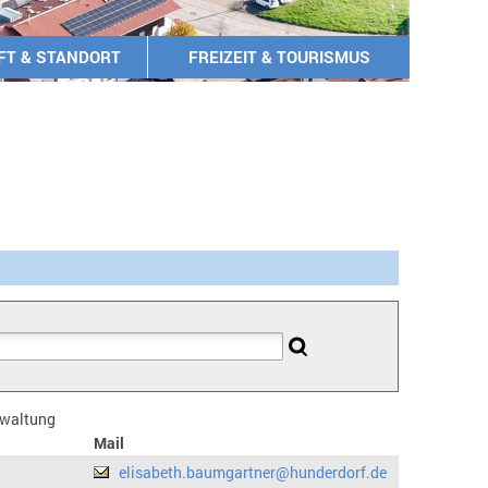
FT & STANDORT
FREIZEIT & TOURISMUS
erwaltung
Mail
elisabeth.baumgartner@hunderdorf.de