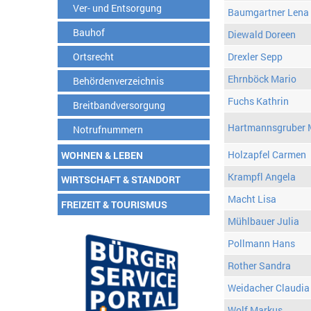
Ver- und Entsorgung
Baumgartner Lena
Bauhof
Diewald Doreen
Ortsrecht
Drexler Sepp
Ehrnböck Mario
Behördenverzeichnis
Fuchs Kathrin
Breitbandversorgung
Hartmannsgruber 
Notrufnummern
Holzapfel Carmen
WOHNEN & LEBEN
Krampfl Angela
WIRTSCHAFT & STANDORT
Macht Lisa
FREIZEIT & TOURISMUS
Mühlbauer Julia
Pollmann Hans
Rother Sandra
Weidacher Claudia
Wolf Markus