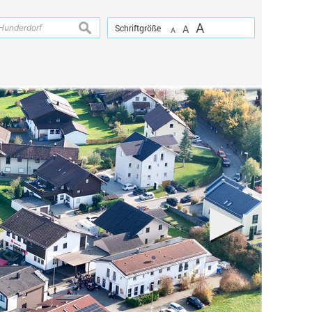
A
suchen
Schriftgröße
A
A