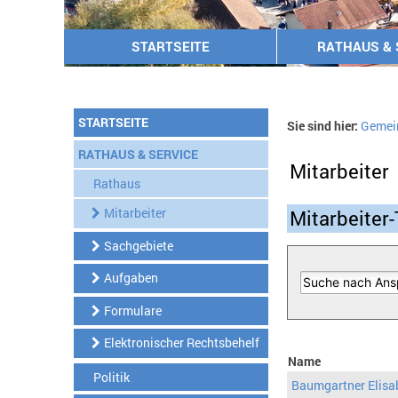
STARTSEITE
RATHAUS & 
STARTSEITE
Sie sind hier:
Gemei
RATHAUS & SERVICE
Mitarbeiter
Rathaus
Mitarbeiter
Mitarbeiter-
Sachgebiete
Aufgaben
Formulare
Elektronischer Rechtsbehelf
Name
Politik
Baumgartner Elisa