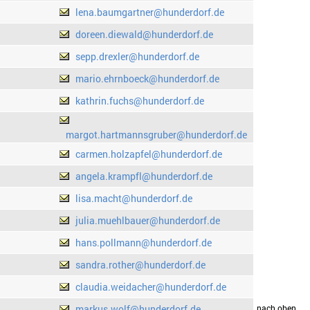
lena.baumgartner@hunderdorf.de
doreen.diewald@hunderdorf.de
sepp.drexler@hunderdorf.de
mario.ehrnboeck@hunderdorf.de
kathrin.fuchs@hunderdorf.de
margot.hartmannsgruber@hunderdorf.de
carmen.holzapfel@hunderdorf.de
angela.krampfl@hunderdorf.de
lisa.macht@hunderdorf.de
julia.muehlbauer@hunderdorf.de
hans.pollmann@hunderdorf.de
sandra.rother@hunderdorf.de
claudia.weidacher@hunderdorf.de
markus.wolf@hunderdorf.de
drucken
nach oben