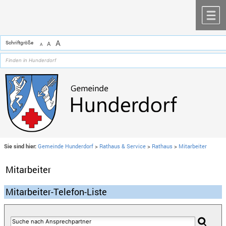
Zum Inhalt
,
zur Navigation
oder
zur Startseite
springen.
chließen
M
A
Schriftgröße
A
A
Sie sind hier:
Gemeinde Hunderdorf
>
Rathaus & Service
>
Rathaus
>
Mitarbeiter
Mitarbeiter
Mitarbeiter-Telefon-Liste