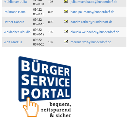
Mühlbauer Julia
103
julia.muehlbauer@hunderdorf.de
8570-31
09422
Pollmann Hans
003
hans.pollmann@hunderdorf.de
8570-10
09422
Rother Sandra
002
sandra.rother@hunderdorf.de
8570-16
09422
Weidacher Claudia
102
claudia.weidacher@hunderdorf.de
8570-19
09422
Wolf Markus
107
markus.wolf@hunderdorf.de
8570-23