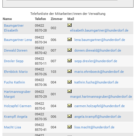
Telefonliste der Mitarbeiter/innen der Verwaltung
Name
Telefon
Zimmer
Mail
Baumgartner
09422
002
Elisabeth
8570-28
elisabeth.baumgartner@hunderdorf.de
09422
Baumgartner Lena
006
lena.baumgartner@hunderdorf.de
8570-34
09422
Diewald Doreen
007
doreen.diewald@hunderdorf.de
8570-42
09422
Drexler Sepp
007
sepp.drexler@hunderdorf.de
8570-11
09422
Ehrnböck Mario
103
mario.ehrnboeck@hunderdorf.de
8570-26
09422
Fuchs Kathrin
004
kathrin.fuchs@hunderdorf.de
8570-36
Hartmannsgruber
09422
001
Margot
8570-29
margot.hartmannsgruber@hunderdorf.de
09422
Holzapfel Carmen
004
carmen.holzapfel@hunderdorf.de
8570-0
09422
Krampfl Angela
006
angela.krampfl@hunderdorf.de
8570-35
09422
Macht Lisa
004
lisa.macht@hunderdorf.de
8570-41
09422